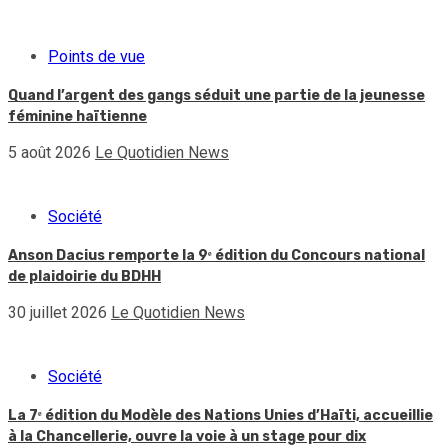
Points de vue
Quand l’argent des gangs séduit une partie de la jeunesse
féminine haïtienne
5 août 2026
Le Quotidien News
Société
Anson Dacius remporte la 9ᵉ édition du Concours national
de plaidoirie du BDHH
30 juillet 2026
Le Quotidien News
Société
La 7ᵉ édition du Modèle des Nations Unies d’Haïti, accueillie
à la Chancellerie, ouvre la voie à un stage pour dix