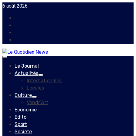
Skip
6 août 2026
to
Facebook
content
Instagram
Twitter
Youtube
Primary
Menu
Le Journal
Actualités
Internationales
Locales
Culture
Vendr’Art
Economie
Edito
Sport
Société