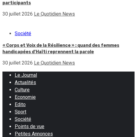
participants
30 juillet 2026
Le Quotidien News
Société
« Corps et Voix de la Résilience » : quand des femmes
handicapées d’Haïti reprennent la parole
30 juillet 2026
Le Quotidien News
Le Journal
Actualités
Culture
Economie
Edito
Sport
Société
Points de vue
Petites Annonces