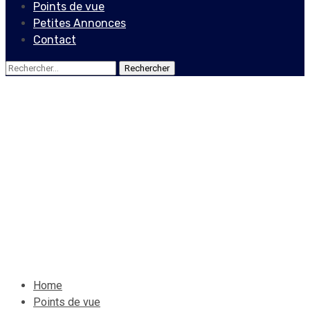
Points de vue
Petites Annonces
Contact
Rechercher :
Points de vue
Haïti : un peuple sans
recours, pris en otage par
ses propres dirigeants
14 novembre 2025
Le Quotidien News
Home
Points de vue