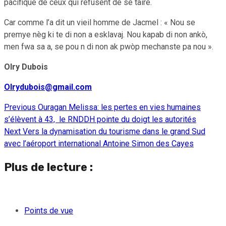
pacifique de ceux qui refusent de se taire.
Car comme l’a dit un vieil homme de Jacmel : « Nou se
premye nèg ki te di non a esklavaj. Nou kapab di non ankò,
men fwa sa a, se pou n di non ak pwòp mechanste pa nou ».
Olry Dubois
Olrydubois@gmail.com
Previous
Ouragan Melissa: les pertes en vies humaines
Continue
s’élèvent à 43, le RNDDH pointe du doigt les autorités
Reading
Next
Vers la dynamisation du tourisme dans le grand Sud
avec l’aéroport international Antoine Simon des Cayes
Plus de lecture :
Points de vue