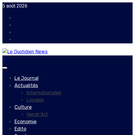
Skip
5 août 2026
to
Facebook
content
Instagram
Twitter
Youtube
Primary
Menu
Le Journal
Actualités
Internationales
Locales
Culture
Vendr’Art
Economie
Edito