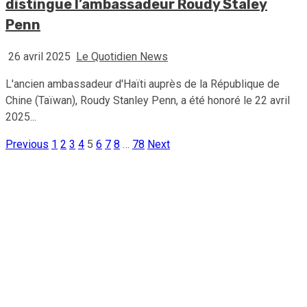
distingue l’ambassadeur Roudy Staley
Penn
26 avril 2025
Le Quotidien News
L'ancien ambassadeur d'Haïti auprès de la République de
Chine (Taïwan), Roudy Stanley Penn, a été honoré le 22 avril
2025...
Previous
1
2
3
4
5
6
7
8
…
78
Next
Pagination
des
publications