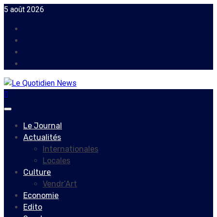
Skip
5 août 2026
to
Facebook
content
Instagram
Twitter
Youtube
Primary
Menu
Le Journal
Actualités
Internationales
Locales
Culture
Vendr’Art
Economie
Edito