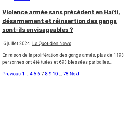
Violence armée sans précédent en Haïti,
désarmement et réinsertion des gangs
sont-ils envisageables ?
6 juillet 2024
Le Quotidien News
En raison de la prolifération des gangs armés, plus de 1193
personnes ont été tuées et 693 blessées par balles...
Previous
1
…
4
5
6
7
8
9
10
…
78
Next
Pagination
des
publications