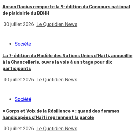
Anson Dacius remporte la 9ᵉ édition du Concours national
de plaidoirie du BDHH
30 juillet 2026
Le Quotidien News
Société
La 7ᵉ édition du Modèle des Nations Unies d’Haïti, accueillie
à la Chancellerie, ouvre la voie à un stage pour dix
participants
30 juillet 2026
Le Quotidien News
Société
« Corps et Voix de la Résilience » : quand des femmes
handicapées d’Haïti reprennent la parole
30 juillet 2026
Le Quotidien News