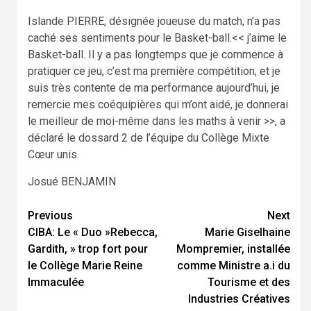
Islande PIERRE, désignée joueuse du match, n’a pas
caché ses sentiments pour le Basket-ball.<< j’aime le
Basket-ball. Il y a pas longtemps que je commence à
pratiquer ce jeu, c’est ma première compétition, et je
suis très contente de ma performance aujourd’hui, je
remercie mes coéquipières qui m’ont aidé, je donnerai
le meilleur de moi-même dans les maths à venir >>, a
déclaré le dossard 2 de l’équipe du Collège Mixte
Cœur unis.
Josué BENJAMIN
Continue
Previous
Next
CIBA: Le « Duo »Rebecca,
Marie Giselhaine
Reading
Gardith, » trop fort pour
Mompremier, installée
le Collège Marie Reine
comme Ministre a.i du
Immaculée
Tourisme et des
Industries Créatives