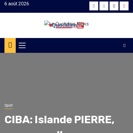
Skip
6 août 2026
Facebook
Instagram
Twitter
Yout
to
content
Primary
Menu
Sport
CIBA: Islande PIERRE,