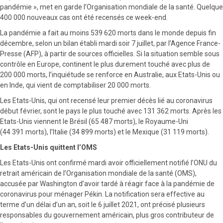
pandémie », met en garde l’Organisation mondiale de la santé. Quelque
400 000 nouveaux cas ont été recensés ce week-end.
La pandémie a fait au moins 539 620 morts dans le monde depuis fin
décembre, selon un bilan établi mardi soir 7 juillet, par l’Agence France-
Presse (AFP), à partir de sources officielles. Si la situation semble sous
contrôle en Europe, continent le plus durement touché avec plus de
200 000 morts, l’inquiétude se renforce en Australie, aux Etats-Unis ou
en Inde, qui vient de comptabiliser 20 000 morts.
Les Etats-Unis, qui ont recensé leur premier décès lié au coronavirus
début février, sont le pays le plus touché avec 131 362 morts. Après les
Etats-Unis viennent le Brésil (65 487 morts), le Royaume-Uni
(44 391 morts), l’Italie (34 899 morts) et le Mexique (31 119 morts).
Les Etats-Unis quittent l’OMS
Les Etats-Unis ont confirmé mardi avoir officiellement notifié l’ONU du
retrait américain de l’Organisation mondiale de la santé (OMS),
accusée par Washington d’avoir tardé à réagir face à la pandémie de
coronavirus pour ménager Pékin. La notification sera effective au
terme d’un délai d’un an, soit le 6 juillet 2021, ont précisé plusieurs
responsables du gouvernement américain, plus gros contributeur de