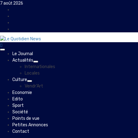
Skip
7 août 2026
to
Facebook
content
Instagram
Twitter
Youtube
Primary
Le Journal
Menu
Actualités
Internationales
Locales
Culture
Vendr’Art
Economie
Edito
Sport
Société
Points de vue
Petites Annonces
Contact