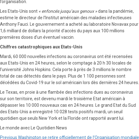
l’organisation.
Les Etats-Unis sont
« enfoncés jusqu’aux genoux »
dans la pandémie,
estime le directeur de l’Institut américain des maladies infectieuses
Anthony Fauci. Le gouvernement a acheté au laboratoire Novavax pour
1,6 milliard de dollars la priorité d’accès du pays aux 100 millions
premières doses d’un éventuel vaccin.
Chiffres catastrophiques aux Etats-Unis
Mardi, 60 000 nouvelles infections au coronavirus ont été recensées
aux Etats-Unis en 24 heures, selon le comptage à 20 h 30 locales de
l’université Johns Hopkins. Cela porte à près de 3 millions le nombre
total de cas détectés dans le pays. Plus de 1 100 personnes sont
décédées du Covid-19 sur le sol américain lors dès dernières 24 heures.
Le Texas, en proie à une flambée des infections dues au coronavirus
sur son territoire, est devenu mardi le troisième Etat américain à
dépasser les 10 000 nouveaux cas en 24 heures. Le grand Etat du Sud
des Etats-Unis a enregistré 10 028 tests positifs mardi, un seuil
quotidien que seuls New York et la Floride ont rapporté avant lui.
Le monde avec Le Quotidien News
Continue
Previous
Washington se retire officiellement de l’Organisation mondiale