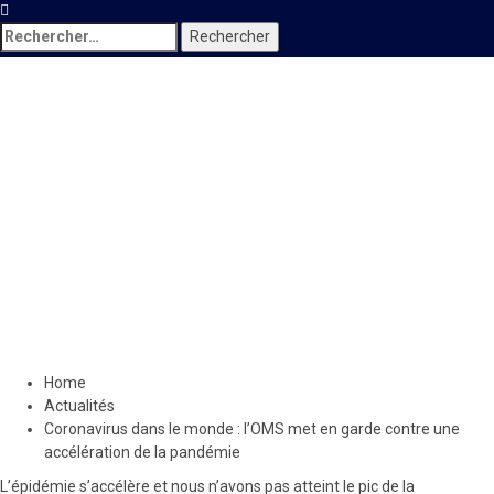
Rechercher :
Actualités
Coronavirus dans le monde :
l’OMS met en garde contre
une accélération de la
pandémie
8 juillet 2020
Le Quotidien News
Home
Actualités
Coronavirus dans le monde : l’OMS met en garde contre une
accélération de la pandémie
L’épidémie s’accélère et nous n’avons pas atteint le pic de la