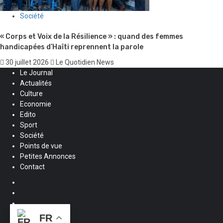
Société
« Corps et Voix de la Résilience » : quand des femmes
handicapées d’Haïti reprennent la parole
30 juillet 2026
Le Quotidien News
Le Journal
Actualités
Culture
Economie
Edito
Sport
Société
Points de vue
Petites Annonces
Contact
Facebook
Instagram
Twitter
Youtube
FR