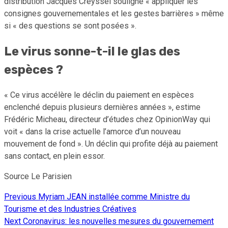
distribution Jacques Creyssel souligne « appliquer les
consignes gouvernementales et les gestes barrières » même
si « des questions se sont posées ».
Le virus sonne-t-il le glas des
espèces ?
« Ce virus accélère le déclin du paiement en espèces
enclenché depuis plusieurs dernières années », estime
Frédéric Micheau, directeur d’études chez OpinionWay qui
voit « dans la crise actuelle l’amorce d’un nouveau
mouvement de fond ». Un déclin qui profite déjà au paiement
sans contact, en plein essor.
Source Le Parisien
Previous
Myriam JEAN installée comme Ministre du
Continue
Tourisme et des Industries Créatives
Reading
Next
Coronavirus: les nouvelles mesures du gouvernement