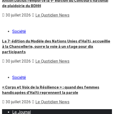
Anson Dacius remporte la 9ᵉ édition du Concours national
de plaidoirie du BDHH
30 juillet 2026
Le Quotidien News
Société
La 7ᵉ édition du Modèle des Nations Unies d’Haïti, accueillie
à la Chancellerie, ouvre la voie à un stage pour dix
participants
30 juillet 2026
Le Quotidien News
Société
« Corps et Voix de la Résilience » : quand des femmes
handicapées d’Haïti reprennent la parole
30 juillet 2026
Le Quotidien News
Le Journal