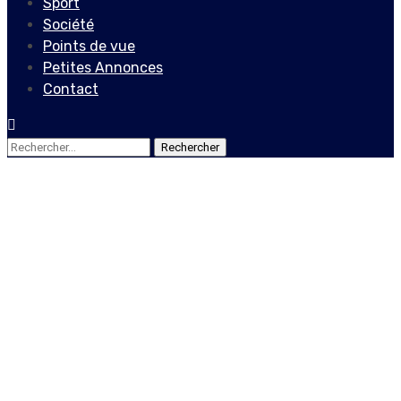
Sport
Société
Points de vue
Petites Annonces
Contact
Rechercher :
Economie
Coronavirus : faut-il
continuer à payer en
liquide ?
15 mars 2020
Le Quotidien News