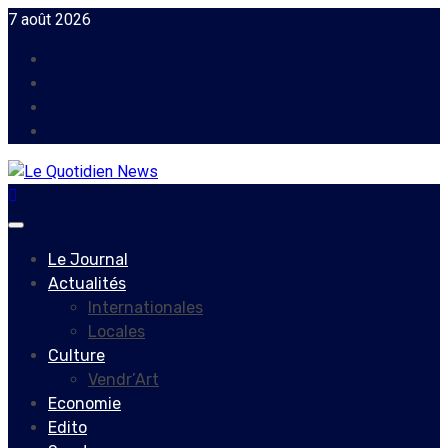
Skip
7 août 2026
to
Facebook
content
Instagram
Twitter
Youtube
Primary
Menu
Le Journal
Actualités
Internationales
Locales
Culture
Vendr’Art
Economie
Edito