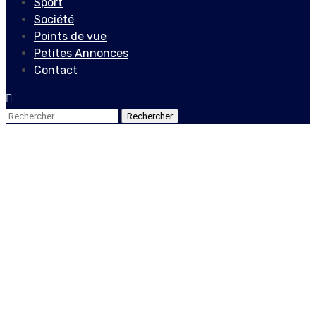
Sport
Société
Points de vue
Petites Annonces
Contact
Rechercher :
Non classé
Coupe du monde U-17 de la
FIFA – Qualification de la
CONCACAF : Haïti parmi les
huit qualifiés