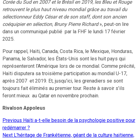
Corée du Sud en 2007 et le Brésil en 2019, les Bleu et Rouge
retrouvent le plus haut niveau mondial grâce au travail du
sélectionneur Eddy César et de son staff, dont son ancien
coéquipier en sélection, Bruny Pierre Richard
», peut-on lire
dans un communiqué publié par la FHF le lundi 17 février
2025.
Pour rappel, Haïti, Canada, Costa Rica, le Mexique, Honduras,
Panama, le Salvador, les États-Unis sont les huit pays qui
représenteront l’Amérique lors de ce mondial. Comme précité,
Haïti disputera sa troisième participation au mondial U-17,
après 2007 et 2019. Et, jusqu’ici, les grenadiers se sont
toujours fait éliminés au premier tour. Reste à savoir s’ils
feront mieux au Qatar en novembre prochain.
Rivalson Appoleus
Previous
Haïti a-t-elle besoin de la psychologie positive pour
Continue
redémarrer ?
Reading
Next
L’héritage de Frankétienne, géant de la culture haïtienne,