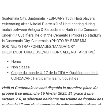
18 février 2025
Le Quotidien News
Guatemala City, Guatemala. FEBRUARY 13th: Haiti players
celebrating after Nikolai Pierre #9 of Haiti scoring during
match between Antigua & Barbuda and Haiti in the Concacaf
Under-17 Qualifiers, held at the Cementos Progreso stadium,
in Guatemala City, Guatemala. (PHOTO BY BARBARA
GODINEZ/STRAFFONIMAGES/MANDATORY
CREDIT/EDITORIAL USE/NOT FOR SALE/NOT ARCHIVE)
Home
Non classé
Coupe du monde U-17 de la FIFA – Qualification de la
CONCACAF : Haïti parmi les huit qualifiés
Haïti et Guatemala se sont disputés la première place du
groupe E ce dimanche 16 février 2025. Et, grâce à une
victoire 2-0, la sélection haïtienne masculine de football des
moins de 17 ans s’est emparée de cette première place, et