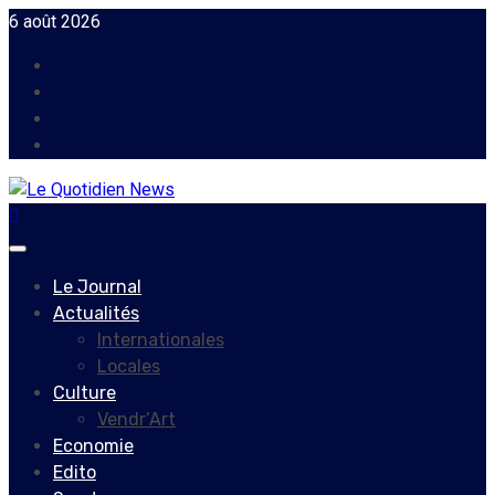
Skip
6 août 2026
to
Facebook
content
Instagram
Twitter
Youtube
Primary
Menu
Le Journal
Actualités
Internationales
Locales
Culture
Vendr’Art
Economie
Edito