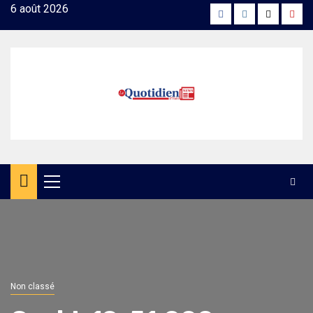
Skip
6 août 2026
Facebook
Instagram
Twitter
Yout
to
content
Primary
Menu
Non classé