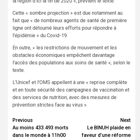
la région d’ici la fin de 2020 », prévient le texte.
Cette « sombre projection » est due notamment au
fait que « de nombreux agents de santé de première
ligne ont détourné leurs efforts pour répondre à
l’épidémie » du Covid-19.
En outre, « les restrictions de mouvement et les
obstacles économiques empêchent davantage
l’accès des populations aux soins de santé », selon le
texte.
L’Unicef et l’OMS appellent à une « reprise complète
et en toute sécurité des campagnes de vaccination et
des services de nutrition, avec des mesures de
prévention strictes face au virus ».
Continue
Previous
Next
Au moins 433.493 morts
Le BINUH plaide en
Reading
dans le monde à 11h00
faveur d’une réforme