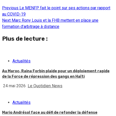
Previous
Le MENFP fait le point sur ses actions par rapport
Continue
au COVID-19
Reading
Next
Marc Rony Louis et la FHB mettent en place une
formation d’arbitrage à distance
Plus de lecture :
Actualités
Au Maroc, Raina Forbin plaide pour un déploiement rapide
de la Force de répression des gangs en Haïti
24 mai 2026
Le Quotidien News
Actualités
Mario Andrésol face au défi de refonder la défense