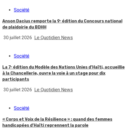
Société
Anson Dacius remporte la 9ᵉ édition du Concours national
de plaidoirie du BDHH
30 juillet 2026
Le Quotidien News
Société
La 7ᵉ édition du Modèle des Nations Unies d’Haïti, accueillie
à la Chancellerie, ouvre la voie à un stage pour dix
participants
30 juillet 2026
Le Quotidien News
Société
« Corps et Voix de la Résilience » : quand des femmes
handicapées d’Haïti reprennent la parole