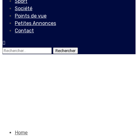
Sport
Société
Points de vue
Petites Annonces
Contact
Rechercher :
Actualités
Covid-19: plus de 193 000
morts dans le monde
25 avril 2020
Le Quotidien News
Home