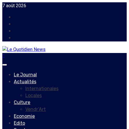
Skip
7 août 2026
to
Facebook
content
Instagram
Twitter
Youtube
Primary
Menu
Le Journal
Actualités
Internationales
Locales
Culture
Vendr’Art
Economie
Edito