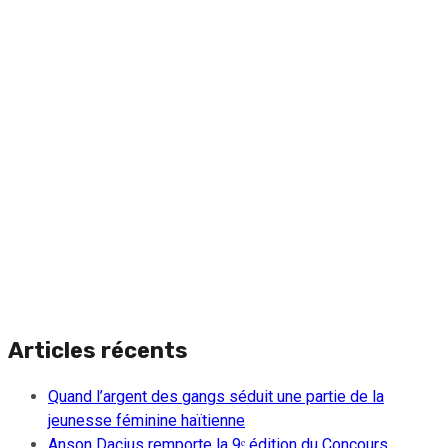
Articles récents
Quand l’argent des gangs séduit une partie de la
jeunesse féminine haïtienne
Anson Dacius remporte la 9ᵉ édition du Concours