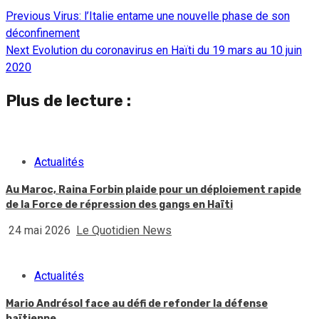
Previous
Virus: l’Italie entame une nouvelle phase de son
Continue
déconfinement
Reading
Next
Evolution du coronavirus en Haïti du 19 mars au 10 juin
2020
Plus de lecture :
Actualités
Au Maroc, Raina Forbin plaide pour un déploiement rapide
de la Force de répression des gangs en Haïti
24 mai 2026
Le Quotidien News
Actualités
Mario Andrésol face au défi de refonder la défense
haïtienne