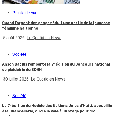
Points de vue
Quand l’argent des gangs séduit une partie de la jeunesse
féminine haïtienne
5 août 2026
Le Quotidien News
Société
Anson Dacius remporte la 9ᵉ édition du Concours national
de plaidoirie du BDHH
30 juillet 2026
Le Quotidien News
Société
La 7ᵉ édition du Modèle des Nations Unies d’Haïti, accueillie
à la Chancellerie, ouvre la voie à un stage pour dix