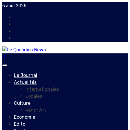
Skip
6 août 2026
to
Facebook
content
Instagram
Twitter
Youtube
Primary
Menu
Le Journal
Actualités
Internationales
Locales
Culture
Vendr’Art
Economie
Edito