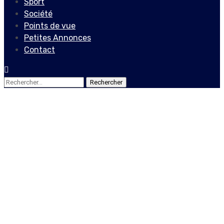
Sport
Société
Points de vue
Petites Annonces
Contact
Rechercher :
Actualités
Covid-19 : vers une
catastrophe humanitaire
en Haïti
12 juin 2020
Le Quotidien News