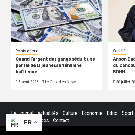
Points de vue
Société
Quand l’argent des gangs séduit une
Anson Dac
partie de la jeunesse féminine
du Concour
haïtienne
BDHH
5 août 2026
Le Quotidien News
30 juillet 2
Le Journal
Actualités
Culture
Economie
Edito
Sport
Petites Annonces
Contact
FR