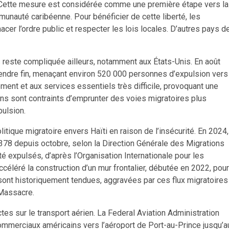
 Cette mesure est considérée comme une première étape vers la
mmunauté caribéenne. Pour bénéficier de cette liberté, les
er l’ordre public et respecter les lois locales. D’autres pays d
s reste compliquée ailleurs, notamment aux États-Unis. En août
rendre fin, menaçant environ 520 000 personnes d’expulsion vers
gement et aux services essentiels très difficile, provoquant une
iens sont contraints d’emprunter des voies migratoires plus
pulsion.
itique migratoire envers Haïti en raison de l’insécurité. En 2024,
 378 depuis octobre, selon la Direction Générale des Migrations
é expulsés, d’après l’Organisation Internationale pour les
céléré la construction d’un mur frontalier, débutée en 2022, pour
 sont historiquement tendues, aggravées par ces flux migratoires
 Massacre.
es sur le transport aérien. La Federal Aviation Administration
commerciaux américains vers l’aéroport de Port-au-Prince jusqu’a