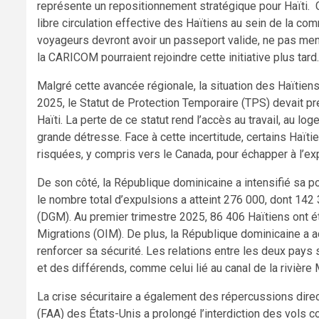
représente un repositionnement stratégique pour Haïti.
libre circulation effective des Haïtiens au sein de la co
voyageurs devront avoir un passeport valide, ne pas menac
la CARICOM pourraient rejoindre cette initiative plus tard.
Malgré cette avancée régionale, la situation des Haïtien
2025, le Statut de Protection Temporaire (TPS) devait p
Haïti. La perte de ce statut rend l’accès au travail, au lo
grande détresse. Face à cette incertitude, certains Haït
risquées, y compris vers le Canada, pour échapper à l’ex
De son côté, la République dominicaine a intensifié sa pol
le nombre total d’expulsions a atteint 276 000, dont 142
(DGM). Au premier trimestre 2025, 86 406 Haïtiens ont ét
Migrations (OIM). De plus, la République dominicaine a ac
renforcer sa sécurité. Les relations entre les deux pays
et des différends, comme celui lié au canal de la rivière
La crise sécuritaire a également des répercussions direct
(FAA) des États-Unis a prolongé l’interdiction des vols 