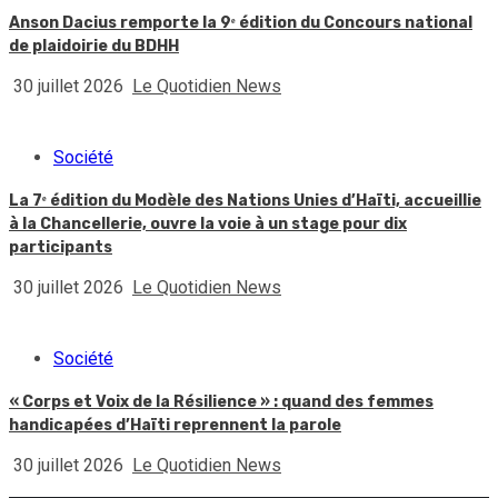
Anson Dacius remporte la 9ᵉ édition du Concours national
de plaidoirie du BDHH
30 juillet 2026
Le Quotidien News
Société
La 7ᵉ édition du Modèle des Nations Unies d’Haïti, accueillie
à la Chancellerie, ouvre la voie à un stage pour dix
participants
30 juillet 2026
Le Quotidien News
Société
« Corps et Voix de la Résilience » : quand des femmes
handicapées d’Haïti reprennent la parole
30 juillet 2026
Le Quotidien News