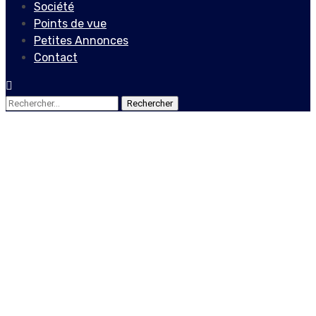
Société
Points de vue
Petites Annonces
Contact
Rechercher :
Economie
Des changements dans le
processus
d’enregistrement
MonCash
12 décembre 2022
Le Quotidien News