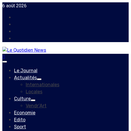
Skip
6 août 2026
to
Facebook
content
Instagram
Twitter
Youtube
Primary
Menu
Le Journal
Actualités
Internationales
Locales
Culture
Vendr’Art
Economie
Edito
Sport