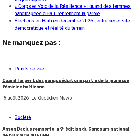
« Corps et Voix de la Résilience » : quand des femmes
handicapées d’Haïti reprennent la parole
Élections en Haïti en décembre 2026 : entre nécessité
démocratique et réalité du terrain
Ne manquez pas :
Points de vue
Quand l’argent des gangs séduit une partie de la jeunesse
féminine haïtienne
5 août 2026
Le Quotidien News
Société
Anson Dacius remporte la 9ᵉ édition du Concours national
de plaidoirie du BDHH