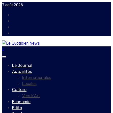
Skip
7 août 2026
to
Facebook
content
Instagram
Twitter
Youtube
Primary
Menu
Le Journal
Actualités
Internationales
Locales
Culture
Vendr’Art
Economie
Edito