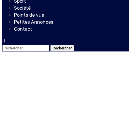
Sport
Société
Points de vue
Petites Annonces
Contact
Rechercher :
Actualités
Locales
Désaccords relatifs à la
concession de la Place St-
Pierre de Pétion-Ville à une
firme privée