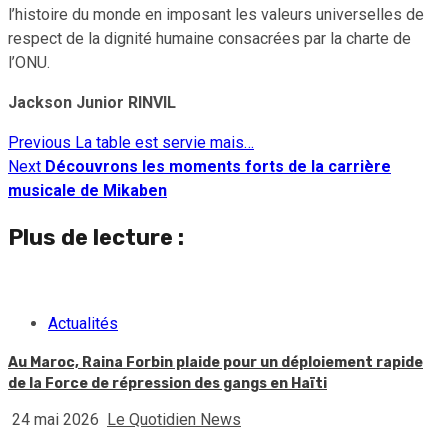
l’histoire du monde en imposant les valeurs universelles de
respect de la dignité humaine consacrées par la charte de
l’ONU.
Jackson Junior RINVIL
Previous
La table est servie mais…
Continue
Next
Découvrons les moments forts de la carrière
Reading
musicale de Mikaben
Plus de lecture :
Actualités
Au Maroc, Raina Forbin plaide pour un déploiement rapide
de la Force de répression des gangs en Haïti
24 mai 2026
Le Quotidien News