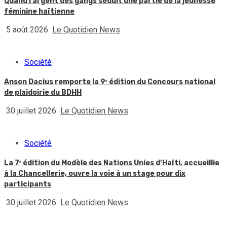
Quand l’argent des gangs séduit une partie de la jeunesse
féminine haïtienne
5 août 2026
Le Quotidien News
Société
Anson Dacius remporte la 9ᵉ édition du Concours national
de plaidoirie du BDHH
30 juillet 2026
Le Quotidien News
Société
La 7ᵉ édition du Modèle des Nations Unies d’Haïti, accueillie
à la Chancellerie, ouvre la voie à un stage pour dix
participants
30 juillet 2026
Le Quotidien News