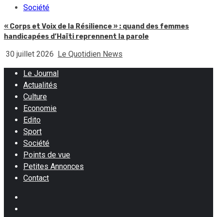
Société
« Corps et Voix de la Résilience » : quand des femmes
handicapées d’Haïti reprennent la parole
30 juillet 2026
Le Quotidien News
Le Journal
Actualités
Culture
Economie
Edito
Sport
Société
Points de vue
Petites Annonces
Contact
Facebook
Instagram