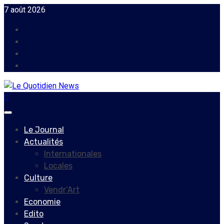
Skip
7 août 2026
to
Facebook
content
Instagram
Twitter
Youtube
Primary
Menu
Le Journal
Actualités
Internationales
Locales
Culture
Vendr’Art
Economie
Edito