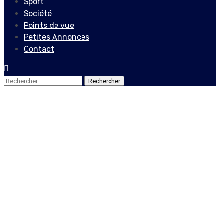
Sport
Société
Points de vue
Petites Annonces
Contact
Rechercher :
Actualités
Dialogue et dispositions
pour aller vers les élections
: Où en est le
Gouvernement d’Ariel