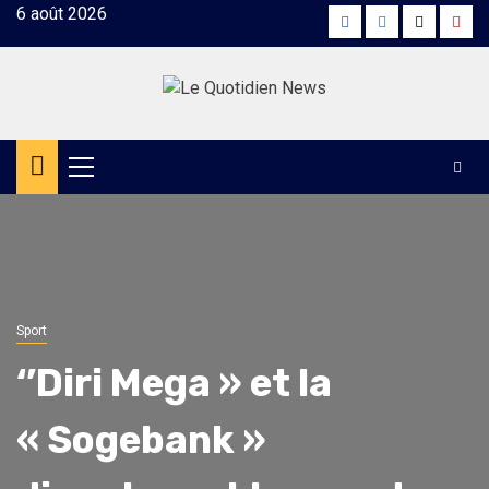
Skip
6 août 2026
Facebook
Instagram
Twitter
Yout
to
content
Primary
Menu
Sport
‘’Diri Mega » et la
« Sogebank »