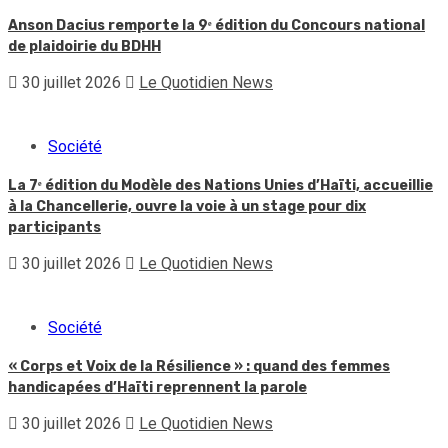
Anson Dacius remporte la 9ᵉ édition du Concours national
de plaidoirie du BDHH
30 juillet 2026
Le Quotidien News
Société
La 7ᵉ édition du Modèle des Nations Unies d’Haïti, accueillie
à la Chancellerie, ouvre la voie à un stage pour dix
participants
30 juillet 2026
Le Quotidien News
Société
« Corps et Voix de la Résilience » : quand des femmes
handicapées d’Haïti reprennent la parole
30 juillet 2026
Le Quotidien News