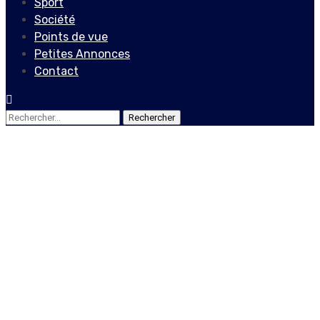
Sport
Société
Points de vue
Petites Annonces
Contact
Rechercher :
Actualités
Doit-on encore espérer un
compromis entre les
acteurs politiques
haïtiens ?