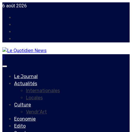
Skip
6 août 2026
to
Facebook
content
Instagram
Twitter
Youtube
Primary
Menu
Le Journal
Actualités
Internationales
Locales
Culture
Vendr’Art
Economie
Edito