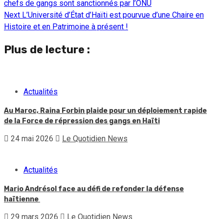
chefs de gangs sont sanctionnés par l’ONU
Reading
Next
L’Université d’État d’Haïti est pourvue d’une Chaire en
Histoire et en Patrimoine à présent !
Plus de lecture :
Actualités
Au Maroc, Raina Forbin plaide pour un déploiement rapide
de la Force de répression des gangs en Haïti
24 mai 2026
Le Quotidien News
Actualités
Mario Andrésol face au défi de refonder la défense
haïtienne
29 mars 2026
Le Quotidien News