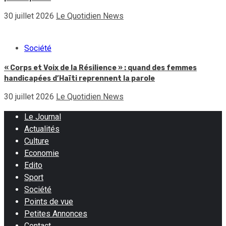
30 juillet 2026
Le Quotidien News
Société
« Corps et Voix de la Résilience » : quand des femmes
handicapées d’Haïti reprennent la parole
30 juillet 2026
Le Quotidien News
Le Journal
Actualités
Culture
Economie
Edito
Sport
Société
Points de vue
Petites Annonces
Contact