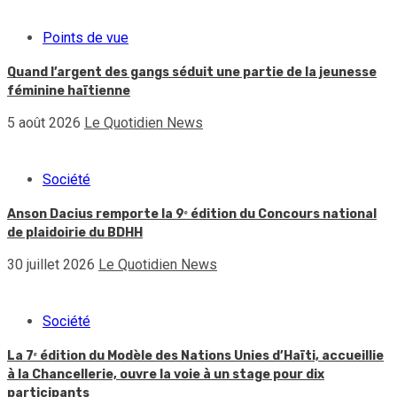
Points de vue
Quand l’argent des gangs séduit une partie de la jeunesse
féminine haïtienne
5 août 2026
Le Quotidien News
Société
Anson Dacius remporte la 9ᵉ édition du Concours national
de plaidoirie du BDHH
30 juillet 2026
Le Quotidien News
Société
La 7ᵉ édition du Modèle des Nations Unies d’Haïti, accueillie
à la Chancellerie, ouvre la voie à un stage pour dix
participants