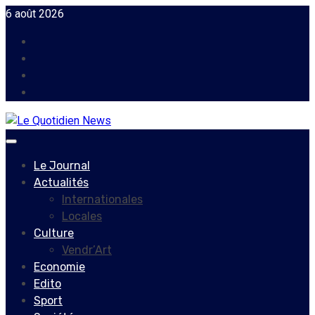
Skip
6 août 2026
to
Facebook
content
Instagram
Twitter
Youtube
Primary
Menu
Le Journal
Actualités
Internationales
Locales
Culture
Vendr’Art
Economie
Edito
Sport