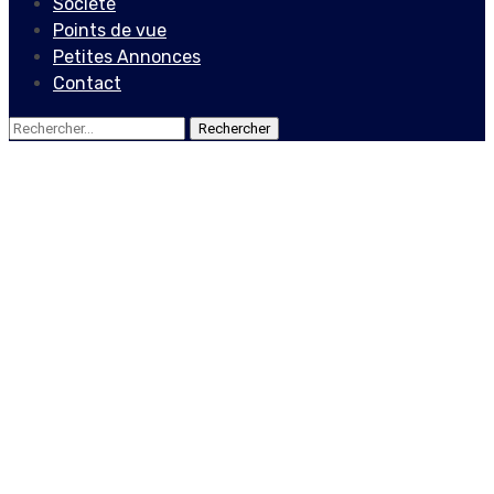
Société
Points de vue
Petites Annonces
Contact
Rechercher :
Actualités
Internationales
Donald Trump condamne
l’attaque du Capitole et
promet une transition
sans accrocs
7 janvier 2021
Le Quotidien News