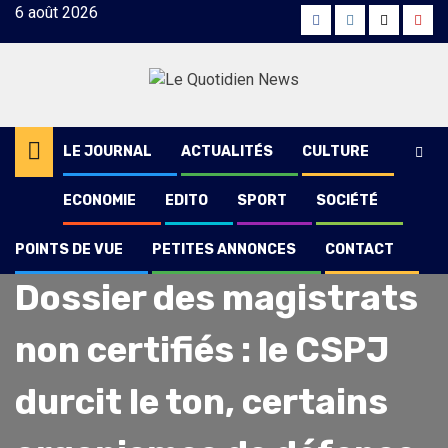
Skip
6 août 2026
Facebook
Instagram
Twitter
Yout
to
content
LE JOURNAL
ACTUALITÉS
CULTURE
ECONOMIE
EDITO
SPORT
SOCIÉTÉ
POINTS DE VUE
PETITES ANNONCES
CONTACT
Actualités
Dossier des magistrats
non certifiés : le CSPJ
durcit le ton, certains