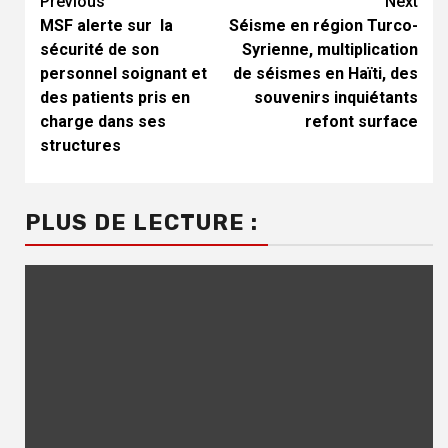
Previous
Next
Continue
MSF alerte sur la
Séisme en région Turco-
Reading
sécurité de son
Syrienne, multiplication
personnel soignant et
de séismes en Haïti, des
des patients pris en
souvenirs inquiétants
charge dans ses
refont surface
structures
PLUS DE LECTURE :