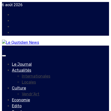
Skip
6 août 2026
to
Facebook
content
Instagram
Twitter
Youtube
Primary
Menu
Le Journal
Actualités
Internationales
Locales
Culture
Vendr’Art
Economie
Edito