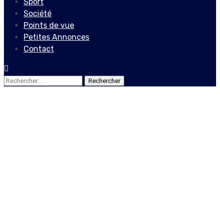
Sport
Société
Points de vue
Petites Annonces
Contact
Rechercher :
Points de vue
Dr Dieufort Danove Jose
Karly, le pari d’une
jeunesse engagée pour la
nation