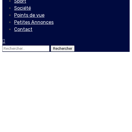
Sport
Société
Points de vue
Petites Annonces
Contact
Rechercher :
Actualités
En France, le
Parlement interpelle le
Gouvernement à se
pencher sur le processus