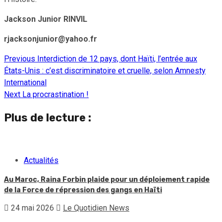
Jackson Junior RINVIL
rjacksonjunior@yahoo.fr
Previous
Interdiction de 12 pays, dont Haïti, l’entrée aux
Continue
États-Unis : c’est discriminatoire et cruelle, selon Amnesty
Reading
International
Next
La procrastination !
Plus de lecture :
Actualités
Au Maroc, Raina Forbin plaide pour un déploiement rapide
de la Force de répression des gangs en Haïti
24 mai 2026
Le Quotidien News