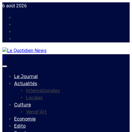
Skip
6 août 2026
to
Facebook
content
Instagram
Twitter
Youtube
Primary
Menu
Le Journal
Actualités
Internationales
Locales
Culture
Vendr’Art
Economie
Edito