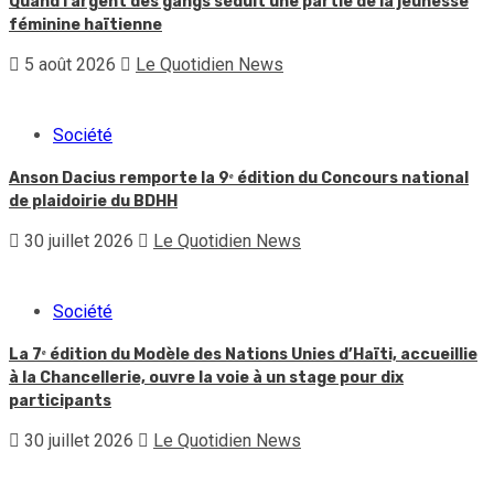
Quand l’argent des gangs séduit une partie de la jeunesse
féminine haïtienne
5 août 2026
Le Quotidien News
Société
Anson Dacius remporte la 9ᵉ édition du Concours national
de plaidoirie du BDHH
30 juillet 2026
Le Quotidien News
Société
La 7ᵉ édition du Modèle des Nations Unies d’Haïti, accueillie
à la Chancellerie, ouvre la voie à un stage pour dix
participants
30 juillet 2026
Le Quotidien News