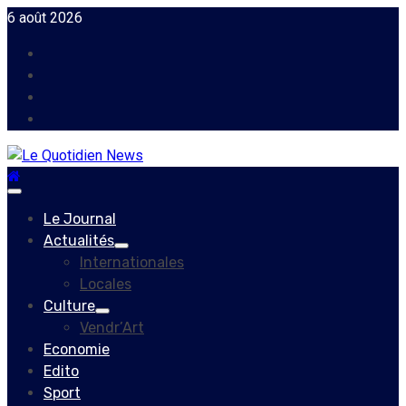
Skip
6 août 2026
to
Facebook
content
Instagram
Twitter
Youtube
Primary
Menu
Le Journal
Actualités
Internationales
Locales
Culture
Vendr’Art
Economie
Edito
Sport