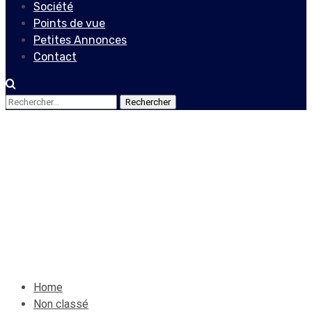
Société
Points de vue
Petites Annonces
Contact
Rechercher :
Non classé
Encore des victimes au
rang de la presse haïtienne
10 novembre 2019
Le Quotidien News
Home
Non classé