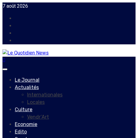
Skip
7 août 2026
to
Facebook
content
Instagram
Twitter
Youtube
Primary
Menu
Le Journal
Actualités
Internationales
Locales
Culture
Vendr’Art
Economie
Edito