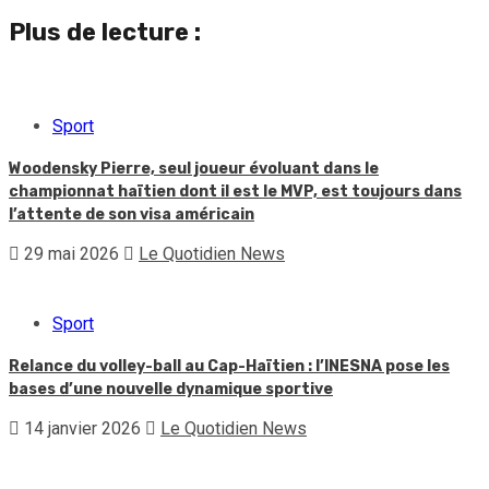
Plus de lecture :
Sport
Woodensky Pierre, seul joueur évoluant dans le
championnat haïtien dont il est le MVP, est toujours dans
l’attente de son visa américain
29 mai 2026
Le Quotidien News
Sport
Relance du volley-ball au Cap-Haïtien : l’INESNA pose les
bases d’une nouvelle dynamique sportive
14 janvier 2026
Le Quotidien News