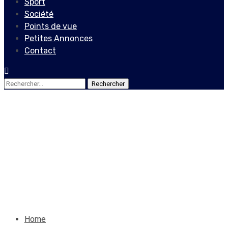
Sport
Société
Points de vue
Petites Annonces
Contact
Rechercher :
Sport
FHB en route vers les
élections !
24 août 2020
Le Quotidien News
Home