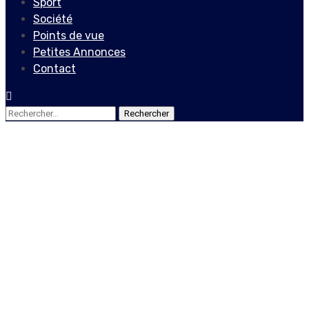
Sport
Société
Points de vue
Petites Annonces
Contact
Rechercher :
Sport
Foot: l’Allemagne,
première grande nation à
relancer son championnat
16 mai 2020
Le Quotidien News