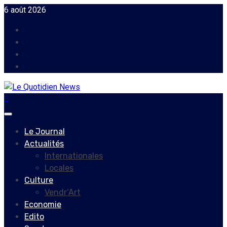
Skip
6 août 2026
to
Facebook
content
Instagram
Twitter
Youtube
Primary
Menu
Le Journal
Actualités
Internationales
Locales
Culture
Vendr’Art
Economie
Edito