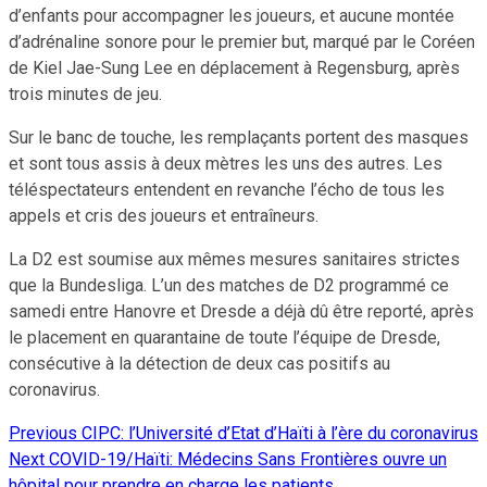
d’enfants pour accompagner les joueurs, et aucune montée
d’adrénaline sonore pour le premier but, marqué par le Coréen
de Kiel Jae-Sung Lee en déplacement à Regensburg, après
trois minutes de jeu.
Sur le banc de touche, les remplaçants portent des masques
et sont tous assis à deux mètres les uns des autres. Les
téléspectateurs entendent en revanche l’écho de tous les
appels et cris des joueurs et entraîneurs.
La D2 est soumise aux mêmes mesures sanitaires strictes
que la Bundesliga. L’un des matches de D2 programmé ce
samedi entre Hanovre et Dresde a déjà dû être reporté, après
le placement en quarantaine de toute l’équipe de Dresde,
consécutive à la détection de deux cas positifs au
coronavirus.
Previous
CIPC: l’Université d’Etat d’Haïti à l’ère du coronavirus
Continue
Next
COVID-19/Haïti: Médecins Sans Frontières ouvre un
Reading
hôpital pour prendre en charge les patients