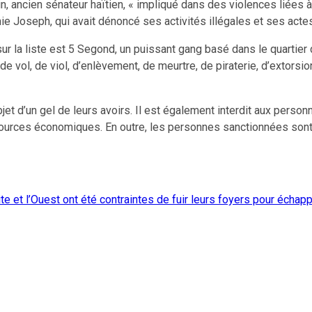
stin, ancien sénateur haïtien, « impliqué dans des violences liée
e Joseph, qui avait dénoncé ses activités illégales et ses actes
 sur la liste est 5 Segond, un puissant gang basé dans le quartier
vol, de viol, d’enlèvement, de meurtre, de piraterie, d’extorsion,
jet d’un gel de leurs avoirs. Il est également interdit aux person
ources économiques. En outre, les personnes sanctionnées sont f
 et l’Ouest ont été contraintes de fuir leurs foyers pour échapp