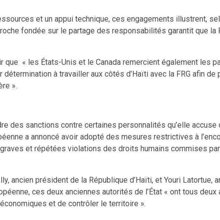
essources et un appui technique, ces engagements illustrent, sel
pproche fondée sur le partage des responsabilités garantit que 
oir que « les États-Unis et le Canada remercient également les pa
 détermination à travailler aux côtés d’Haïti avec la FRG afin de p
ère ».
ndre des sanctions contre certaines personnalités qu’elle accu
éenne a annoncé avoir adopté des mesures restrictives à l’encont
 graves et répétées violations des droits humains commises par l
ly, ancien président de la République d’Haïti, et Youri Latortue, a
ropéenne, ces deux anciennes autorités de l’État « ont tous deux
conomiques et de contrôler le territoire ».