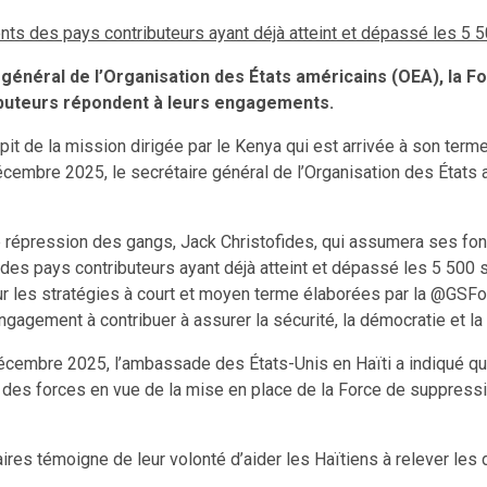
ts des pays contributeurs ayant déjà atteint et dépassé les 5 5
re général de l’Organisation des États américains (OEA), la
ributeurs répondent à leurs engagements.
pit de la mission dirigée par le Kenya qui est arrivée à son ter
écembre 2025, le secrétaire général de l’Organisation des États a
de répression des gangs, Jack Christofides, qui assumera ses fo
 pays contributeurs ayant déjà atteint et dépassé les 5 500 sold
s stratégies à court et moyen terme élaborées par la @GSForce
agement à contribuer à assurer la sécurité, la démocratie et la 
cembre 2025, l’ambassade des États-Unis en Haïti a indiqué que
ion des forces en vue de la mise en place de la Force de suppr
s témoigne de leur volonté d’aider les Haïtiens à relever les dé