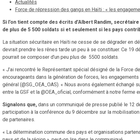
Actualités
Force de répression des gangs en Haïti : « les engagemen
Si l’on tient compte des écrits d’Albert Randim, secrétai
de plus de
5 500 soldats si et seulement si les pays cont
La situation sécuritaire en Haïti ne cesse de se dégrader en dé
devrait prendre les rênes tarde un peu à se constituer. Ce 19 d
pourrait se composer d’un peu plus de 5500 soldats.
« J’ai rencontré le Représentant spécial désigné de la Force 
encourageants dans la génération de forces, les engagements des
général (@SG_OEA_OAS). « Nous avons également échangé sur le
entre la GSF et la @OEA_oficial, conformément à notre ferme eng
Signalons que,
dans un communiqué de presse publié le 12 dé
participation à la conférence du 9 décembre sur la mobilisat
de partenaires.
« La détermination commune des pays et organisations partenaire
pays et de la région », peut-on lire dans le communiqué.