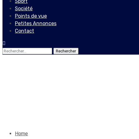
Sport
Société
Points de vue
Petites Annonces
Contact
Rechercher :
Actualités
Force de répression des gan
ayant déjà atteint et dépass
21 décembre 2025
Le Quotidien News
Home