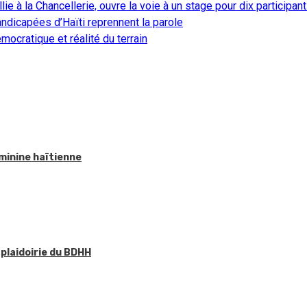
ie à la Chancellerie, ouvre la voie à un stage pour dix participan
ndicapées d’Haïti reprennent la parole
ocratique et réalité du terrain
éminine haïtienne
 plaidoirie du BDHH