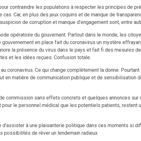
our contraindre les populations à respecter les principes de prév
s le cas. Car, en plus des jeux coquins et de manque de transpar
suspicion de corruption et manque d’engagement sont, entre autre
e opératoire du gouvernent. Partout dans le monde, les citoyen
, le gouvernement en place fait du coronavirus un mystère effray
nore la présence du virus dans le pays et fait fi des mesures de
tes et les idées reçues. Confusion totale.
dû au coronavirus. Ce qui change complètement la donne. Pourta
ut en matière de communication publique et de sensibilisation de
s de commission sans effets concrets et quelques annonces sur 
t pour le personnel médical que les potentiels patients, restent
ble d’assister à une plaisanterie politique dans ces moments si di
es possibilités de rêver un lendemain radieux.