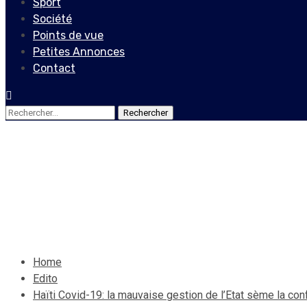
Sport
Société
Points de vue
Petites Annonces
Contact
Rechercher :
Edito
Haïti Covid-19: la mauvaise 
8 avril 2020
Le Quotidien News
Home
Edito
Haïti Covid-19: la mauvaise gestion de l’Etat sème la con