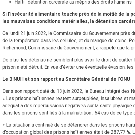
Haïti : détention carcérale au mépris des droits humains
Si l’insécurité alimentaire touche près de la moitié de la
les mauvaises conditions matérielles, la détention carcéra
Ce lundi 21 juin 2022, le Commissaire du Gouvernement près du
de la température dans les cellules, et du manque de soins. Pou
Richemond, Commissaire du Gouvernement, a rappelé que la priso
De plus, les détenus ne semblent plus avoir le droit de quitter 
prison a été détruit. En vue d’éviter une éventuelle évasion, l
Le BINUH et son rapport au Secrétaire Général de l’ONU
Dans son rapport daté du 13 juin 2022, le Bureau Intégré des Na
« Les prisons haïtiennes restent surpeuplées, insalubres et ma
adéquat a des répercussions négatives sur la santé physique e
dans les prisons sont liés à la malnutrition ; 54 cas de ce type on
« La situation a continué de se détériorer dans les prisons haïti
d’occupation global des prisons haïtiennes était de 287,77 %. 