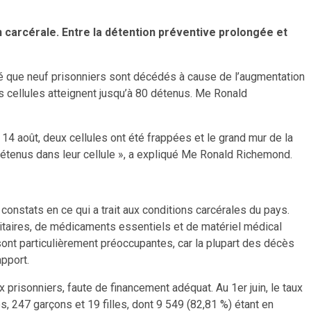
on carcérale. Entre la détention préventive prolongée et
é que neuf prisonniers sont décédés à cause de l’augmentation
es cellules atteignent jusqu’à 80 détenus. Me Ronald
 14 août, deux cellules ont été frappées et le grand mur de la
 détenus dans leur cellule », a expliqué Me Ronald Richemond.
constats en ce qui a trait aux conditions carcérales du pays.
anitaires, de médicaments essentiels et de matériel médical
nt particulièrement préoccupantes, car la plupart des décès
apport.
x prisonniers, faute de financement adéquat. Au 1er juin, le taux
 247 garçons et 19 filles, dont 9 549 (82,81 %) étant en