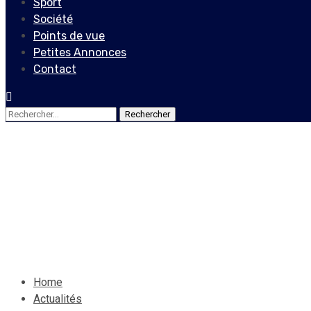
Sport
Société
Points de vue
Petites Annonces
Contact
Rechercher :
Actualités
Locales
Haïti : détention carcérale
3 juillet 2022
Le Quotidien News
Home
Actualités