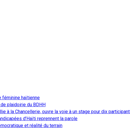
e féminine haïtienne
 de plaidoirie du BDHH
ie à la Chancellerie, ouvre la voie à un stage pour dix participan
ndicapées d’Haïti reprennent la parole
ocratique et réalité du terrain