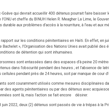
t-Goâve qui devrait accueillir 400 détenus pourrait faire baisser 
de l’ONU et cheffe du BINUH Helen R. Meagher La Lime, le Gouvern
s durable aux problèmes d’accès à la nourriture, à l’eau et aux
apport sur les conditions pénitentiaires en Haïti. En effet, en jui
e Bachelet », l’Organisation des Nations Unies avait publié des
onditions de détention qui sont inhumaines.
personnes sont entassées dans des espaces d’à peine 20 mètres c
tenus dans l’obscurité pendant des heures ; et l’absence de latr
cellules pendant près de 24 heures, soit par manque de cour d’exe
dants sont couramment utilisés comme mesures disciplinaires dan
 par des agents pénitentiaires ou par des détenus avec acquiesc
onnées sont là, mais l’action se fait encore désirer.
udi 23 juin 2022, deux (2) détenus sont passés de vie à trépas à la