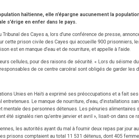
 population haïtienne, elle n’épargne aucunement la populati
le s’érige en enfer dans le pays.
 Tribunal des Cayes a, lors d’une conférence de presse, annonc
r cette prison civile des Cayes qui accueille 900 prisonniers, l
n est en manque d’eau et de nourriture, et appelle à l’aide.
leurs cellules, pour des raisons de sécurité. « Lors du séisme du
es responsables de ce centre carcéral sont obligés de garder les
tions Unies en Haïti a exprimé ses préoccupations et a fait ses 
l entretenues. Le manque de nourriture, d’eau, d’installations s
t mentale des personnes détenues. Les pénuries alimentaires so
t été signalés rien qu’entre janvier et avril », lisait-on dans ce r
ennes, les autorités ayant du mal à fournir deux repas par jour au
Les prisons comptaient au total 11 531 détenus, dont 405 femmes,