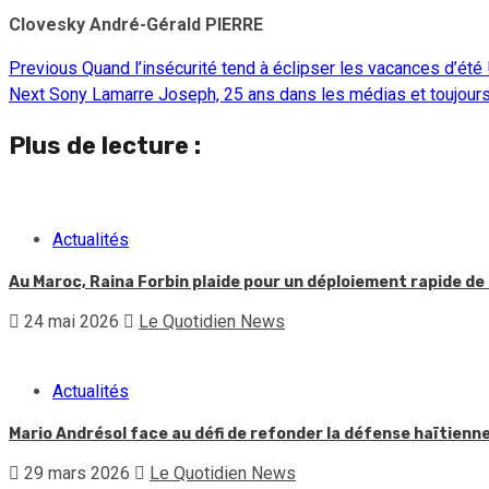
Clovesky André-Gérald PIERRE
Previous
Quand l’insécurité tend à éclipser les vacances d’été 
Continue
Next
Sony Lamarre Joseph, 25 ans dans les médias et toujours
Reading
Plus de lecture :
Actualités
Au Maroc, Raina Forbin plaide pour un déploiement rapide de 
24 mai 2026
Le Quotidien News
Actualités
Mario Andrésol face au défi de refonder la défense haïtienn
29 mars 2026
Le Quotidien News