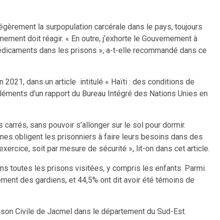
légèrement la surpopulation carcérale dans le pays, toujours
ement doit réagir. « En outre, j’exhorte le Gouvernement à
 médicaments dans les prisons », a-t-elle recommandé dans ce
n 2021, dans un article intitulé « Haïti : des conditions de
 éléments d’un rapport du Bureau Intégré des Nations Unies en
arrés, sans pouvoir s’allonger sur le sol pour dormir.
ines obligent les prisonniers à faire leurs besoins dans des
rcice, soit par mesure de sécurité », lit-on dans cet article.
s toutes les prisons visitées, y compris les enfants. Parmi
ement des gardiens, et 44,5% ont dit avoir été témoins de
 Prison Civile de Jacmel dans le département du Sud-Est.