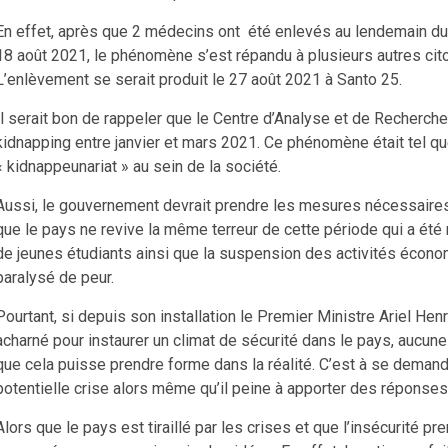
En effet, après que 2 médecins ont été enlevés au lendemain du 
18 août 2021, le phénomène s’est répandu à plusieurs autres cito
L’enlèvement se serait produit le 27 août 2021 à Santo 25.
Il serait bon de rappeler que le Centre d’Analyse et de Recherc
kidnapping entre janvier et mars 2021. Ce phénomène était tel q
« kidnappeunariat » au sein de la société.
Aussi, le gouvernement devrait prendre les mesures nécessaires 
que le pays ne revive la même terreur de cette période qui a é
de jeunes étudiants ainsi que la suspension des activités écon
paralysé de peur.
Pourtant, si depuis son installation le Premier Ministre Ariel Hen
acharné pour instaurer un climat de sécurité dans le pays, aucune d
que cela puisse prendre forme dans la réalité. C’est à se demand
potentielle crise alors même qu’il peine à apporter des réponses 
Alors que le pays est tiraillé par les crises et que l’insécurité p