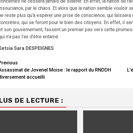
concernés ne cessera jamais de sidérer. En effet, la nation se fa
insouciance, par le chaos. Et alors que la nation semble vouloir s
ne reste plus qu’à espérer une prise de conscience, qui laisser
concrètes, qui se feront pour le bien des citoyens. En effet, il s
et son gouvernement, fassent un premier pas vers cette promesse
qui n’a pas l’air d’être entamé.
Ketsia Sara DESPEIGNES
Continue
Previous
Assassinat de Jovenel Moise : le rapport du RNDDH
L’
Reading
diversement accueilli
LUS DE LECTURE :