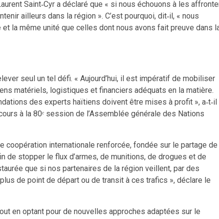
urent Saint‑Cyr a déclaré que « si nous échouons à les affronte
tenir ailleurs dans la région ». C’est pourquoi, dit‑il, « nous
et la même unité que celles dont nous avons fait preuve dans l
lever seul un tel défi. « Aujourd’hui, il est impératif de mobiliser
ns matériels, logistiques et financiers adéquats en la matière.
ions des experts haïtiens doivent être mises à profit », a‑t‑il
cours à la 80ᵉ session de l’Assemblée générale des Nations
ne coopération internationale renforcée, fondée sur le partage de
n de stopper le flux d’armes, de munitions, de drogues et de
taurée que si nos partenaires de la région veillent, par des
lus de point de départ ou de transit à ces trafics », déclare le
, tout en optant pour de nouvelles approches adaptées sur le