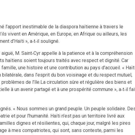
é l’apport inestimable de la diaspora haïtienne à travers le
u’ils vivent en Amérique, en Europe, en Afrique ou ailleurs, les
nt d’Haïti », a‑t‑il souligné.
 aiguë, M. Saint‑Cyr appelle à la patience et à la compréhension
ts haïtiens soient toujours traités avec respect et dignité. Car
e famille, une histoire et une contribution au pays d’accueil. « Haït
 bilatérale, dans l’esprit du bon voisinage et du respect mutuel,
x problèmes de l’île.La circulation sûre et régulière des biens et
lle à un avenir partagé et à une prospérité commune », a‑t‑il fai
résignés. « Nous sommes un grand peuple. Un peuple solidaire. De
e et pour l’humanité. Haïti n’est pas un territoire livré aux
illes dignes et résilientes, qui, chaque jour, malgré les pires
age à mes compatriotes, qui sont, sans conteste, parmi les