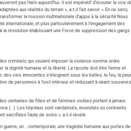
auveront pas Haïti aujourd’hui. Il est impératif d’écouter la voix d
aptées aux réalités du terrain », a‑t‑il fait savoir. « En ce sens,
ansformer la mission multinationale d’appui à la sécurité.Nous
é internationale, et plus particulièrement à l’engagement des
à la résolution établissant une Force de suppression des gangs
e des criminels qui veulent imposer la violence comme ordre
 la dignité humaine et la liberté. La riposte doit être ferme et
r, des vies innocentes s’éteignent sous les balles, le feu, la peur
lion de personnes à l’exil intérieur et réduisant à néant souvenirs
es centaines de filles et de femmes violées portent à jamais
ence (…). Les hôpitaux sont vandalisés, incendiés ou contraints
 sacrifiées faute de soins », a‑t‑il révélé.
ys en guerre, un… contemporain, une tragédie humaine aux portes de