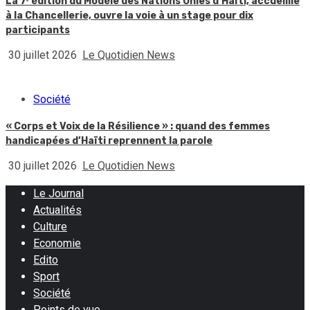
La 7ᵉ édition du Modèle des Nations Unies d’Haïti, accueillie
à la Chancellerie, ouvre la voie à un stage pour dix
participants
30 juillet 2026
Le Quotidien News
Société
« Corps et Voix de la Résilience » : quand des femmes
handicapées d’Haïti reprennent la parole
30 juillet 2026
Le Quotidien News
Le Journal
Actualités
Culture
Economie
Edito
Sport
Société
Points de vue