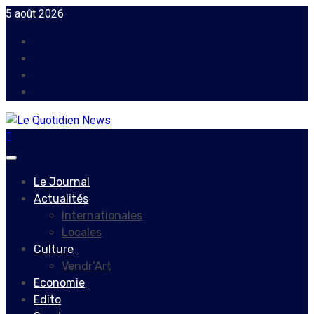
Skip
5 août 2026
to
Facebook
content
Instagram
Twitter
Youtube
Primary
Menu
Le Journal
Actualités
Internationales
Locales
Culture
Vendr’Art
Economie
Edito