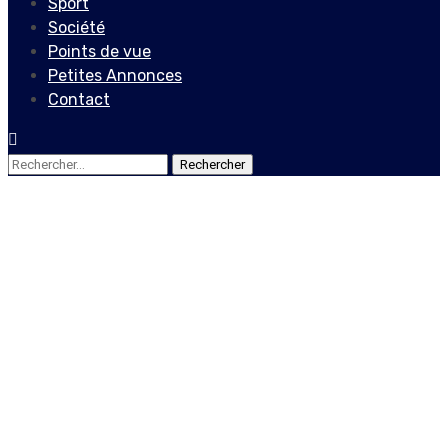
Sport
Société
Points de vue
Petites Annonces
Contact
Rechercher :
Points de vue
Intégration des jeunes
professionnels de la santé
dans le système sanitaire
haïtien : un défi et une