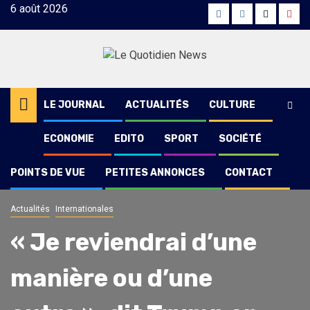
Skip
6 août 2026
Facebook
Instagram
Twitter
Yout
to
content
LE JOURNAL
ACTUALITÉS
CULTURE
ECONOMIE
EDITO
SPORT
SOCIÉTÉ
POINTS DE VUE
PETITES ANNONCES
CONTACT
Actualités
Internationales
« Je reviendrai d’une
manière ou d’une