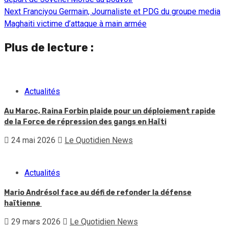
Reading
Next
Franciyou Germain, Journaliste et PDG du groupe media
Maghaiti victime d’attaque à main armée
Plus de lecture :
Actualités
Au Maroc, Raina Forbin plaide pour un déploiement rapide
de la Force de répression des gangs en Haïti
24 mai 2026
Le Quotidien News
Actualités
Mario Andrésol face au défi de refonder la défense
haïtienne
29 mars 2026
Le Quotidien News