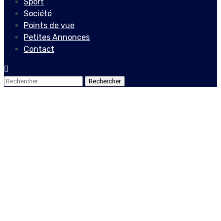
Sport
Société
Points de vue
Petites Annonces
Contact
Rechercher :
Actualités
Jean Hector Anacacis
plaide pour une médiation
entre Jovenel Moïse et
l’opposition