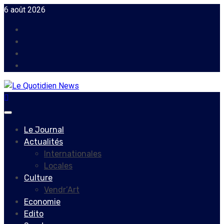
Skip
6 août 2026
to
Facebook
content
Instagram
Twitter
Youtube
Primary
Menu
Le Journal
Actualités
Internationales
Locales
Culture
Vendr’Art
Economie
Edito