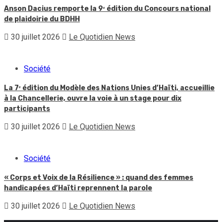
Anson Dacius remporte la 9ᵉ édition du Concours national
de plaidoirie du BDHH
30 juillet 2026
Le Quotidien News
Société
La 7ᵉ édition du Modèle des Nations Unies d’Haïti, accueillie
à la Chancellerie, ouvre la voie à un stage pour dix
participants
30 juillet 2026
Le Quotidien News
Société
« Corps et Voix de la Résilience » : quand des femmes
handicapées d’Haïti reprennent la parole
30 juillet 2026
Le Quotidien News