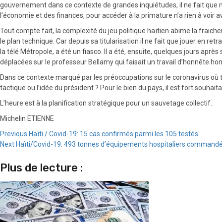
gouvernement dans ce contexte de grandes inquiétudes, il ne fait que m
l’économie et des finances, pour accéder à la primature n’a rien à voir
Tout compte fait, la complexité du jeu politique haïtien abime la fraicheu
le plan technique. Car depuis sa titularisation il ne fait que jouer en re
la télé Métropole, a été un fiasco. Il a été, ensuite, quelques jours ap
déplacées sur le professeur Bellamy qui faisait un travail d’honnête h
Dans ce contexte marqué par les préoccupations sur le coronavirus où tou
tactique ou l’idée du président ? Pour le bien du pays, il est fort souhai
L’heure est à la planification stratégique pour un sauvetage collectif.
Michelin ETIENNE
Continue
Previous
Haïti / Covid-19: 15 cas confirmés parmi les 105 testés
Next
Haïti/Covid-19: 493 tonnes d’équipements hospitaliers commandé
Reading
Plus de lecture :