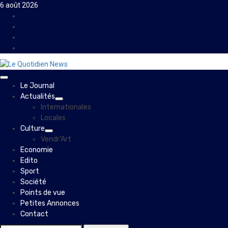
Skip
6 août 2026
to
Facebook
content
Instagram
Twitter
Youtube
Primary
Le Journal
Menu
Actualités
Internationales
Locales
Culture
Vendr’Art
Economie
Edito
Sport
Société
Points de vue
Petites Annonces
Contact