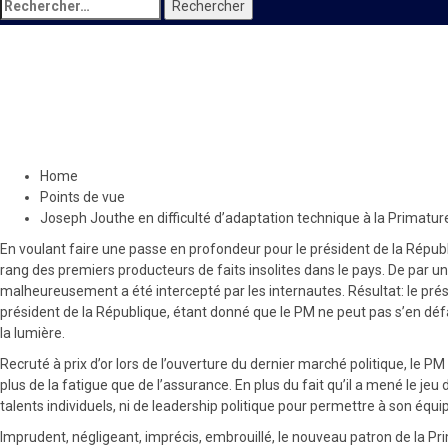
Rechercher :
Points de vue
Joseph Jouthe en difficulté d
29 mars 2020
Le Quotidien News
Home
Points de vue
Joseph Jouthe en difficulté d’adaptation technique à la Primatur
En voulant faire une passe en profondeur pour le président de la Républi
rang des premiers producteurs de faits insolites dans le pays. De par u
malheureusement a été intercepté par les internautes. Résultat: le prés
président de la République, étant donné que le PM ne peut pas s’en défai
la lumière.
Recruté à prix d’or lors de l’ouverture du dernier marché politique, le
plus de la fatigue que de l’assurance. En plus du fait qu’il a mené le je
talents individuels, ni de leadership politique pour permettre à son équipe 
Imprudent, négligeant, imprécis, embrouillé, le nouveau patron de la Pri