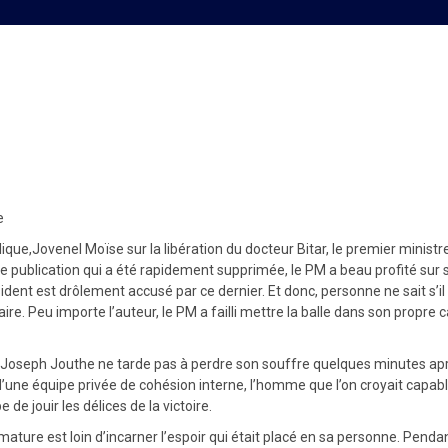
’adaptation technique à la Pr
e
que,Jovenel Moïse sur la libération du docteur Bitar, le premier ministr
ne publication qui a été rapidement supprimée, le PM a beau profité sur
ident est drôlement accusé par ce dernier. Et donc, personne ne sait s’i
re. Peu importe l’auteur, le PM a failli mettre la balle dans son propre
 PM Joseph Jouthe ne tarde pas à perdre son souffre quelques minutes ap
u d’une équipe privée de cohésion interne, l’homme que l’on croyait capab
de jouir les délices de la victoire.
mature est loin d’incarner l’espoir qui était placé en sa personne. Pend