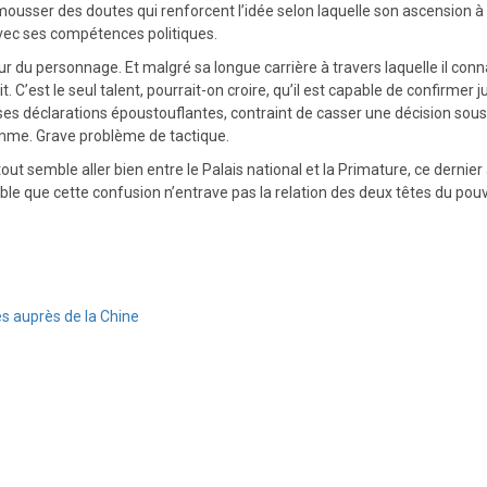
ousser des doutes qui renforcent l’idée selon laquelle son ascension à 
 avec ses compétences politiques.
r du personnage. Et malgré sa longue carrière à travers laquelle il connait
trait. C’est le seul talent, pourrait-on croire, qu’il est capable de confi
rès ses déclarations époustouflantes, contraint de casser une décision so
omme. Grave problème de tactique.
t semble aller bien entre le Palais national et la Primature, ce dernier
table que cette confusion n’entrave pas la relation des deux têtes du pouv
s auprès de la Chine