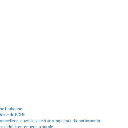
ine haïtienne
doirie du BDHH
hancellerie, ouvre la voie à un stage pour dix participants
s d’Haïti reprennent la parole