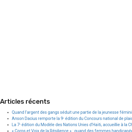
Articles récents
Quand l’argent des gangs séduit une partie de la jeunesse fémin
Anson Dacius remporte la 9ᵉ édition du Concours national de plai
La 7ᵉ édition du Modèle des Nations Unies d’Haïti, accueillie à la C
« Corps et Voix de la Résilience » : quand des femmes handicapée