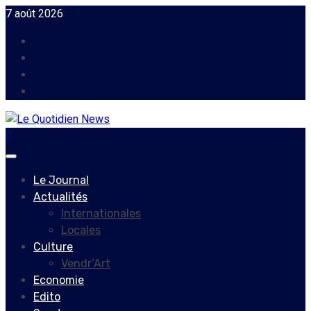
Skip
7 août 2026
to
Facebook
content
Instagram
Twitter
Youtube
Primary
Menu
Le Journal
Actualités
Internationales
Locales
Culture
Vendr’Art
Economie
Edito