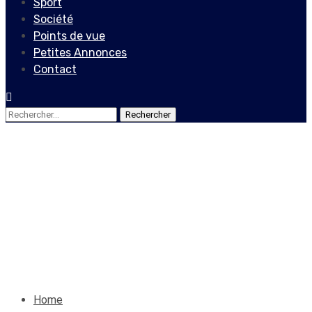
Sport
Société
Points de vue
Petites Annonces
Contact
Rechercher :
Actualités
Jouthe définit ses repères
avec l’opposition
5 mars 2020
Le Quotidien News
Home