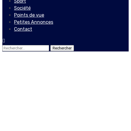
Sport
Société
Points de vue
Petites Annonces
Contact
Rechercher :
Actualités
Jovenel Moïse is
determined to find a
peaceful and inclusive
solution to the crisis