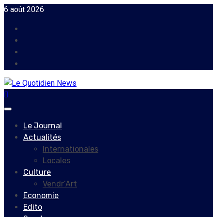
Skip
6 août 2026
to
Facebook
content
Instagram
Twitter
Youtube
Primary
Menu
Le Journal
Actualités
Internationales
Locales
Culture
Vendr’Art
Economie
Edito