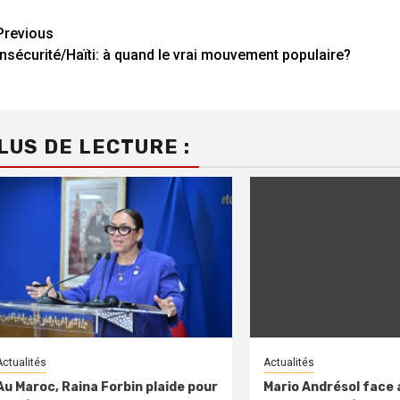
Continue
Previous
Insécurité/Haïti: à quand le vrai mouvement populaire?
Reading
LUS DE LECTURE :
Actualités
Actualités
Au Maroc, Raina Forbin plaide pour
Mario Andrésol face a