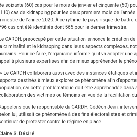
de soixante (60) cas pour le mois de janvier et cinquante (50) pour
(110) cas de kidnapping pour les deux premiers mois de l’année e
trimestre de l’année 2020. À ce rythme, le pays risque de battre d
796 cas ont été identifiés dont 565 pour le dernier trimestre.
Le CARDH, préoccupé par cette situation, annonce la création de l
la criminalité et le kidnapping dans leurs aspects complexes, not
humains. Pour ce faire, l’organisme informe qu’il va adopter une 
appel à plusieurs expertises afin de mieux appréhender le phén
» Le CARDH collaborera aussi avec des instances étatiques et int
rapports destinés à mieux explorer ce phénomène afin d’apporter
population, car cette problématique doit être appréhendée dans sa 
collaboration des victimes ou témoins en vue de la facilitation du 
Rappelons que le responsable du CARDH, Gédéon Jean, intervenant
selon lui, utilisait ce phénomène à des fins électoralistes et crimi
continuer de protester contre le régime en place.
Claire S. Désiré