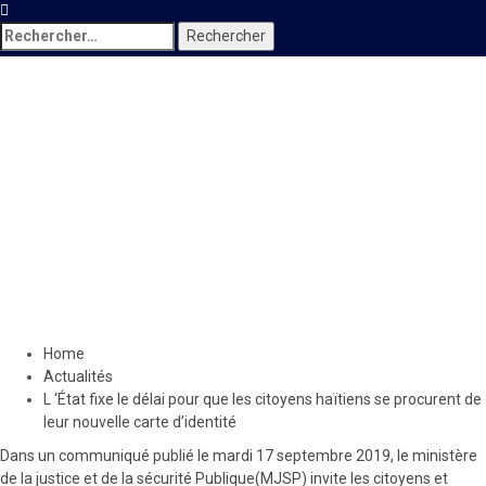
Rechercher :
Actualités
L ‘État fixe le délai pour que
les citoyens haïtiens se
procurent de leur nouvelle
carte d’identité
18 septembre 2019
Le Quotidien News
Home
Actualités
L ‘État fixe le délai pour que les citoyens haïtiens se procurent de
leur nouvelle carte d’identité
Dans un communiqué publié le mardi 17 septembre 2019, le ministère
de la justice et de la sécurité Publique(MJSP) invite les citoyens et