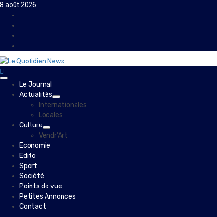
Skip
8 août 2026
to
Facebook
content
Instagram
Twitter
Youtube
Primary
Le Journal
Menu
Actualités
Internationales
Locales
Culture
Vendr’Art
Economie
Edito
Sport
Société
Points de vue
Petites Annonces
Contact