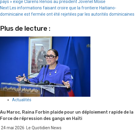
pays » exige Clarens Renois au président Jovenel Moise
Reading
Next
Les informations faisant croire que la frontiere Haitiano-
dominicaine est fermée ont été rejetées par les autorités dominicaines
Plus de lecture :
Actualités
Au Maroc, Raina Forbin plaide pour un déploiement rapide de la
Force de répression des gangs en Haïti
24 mai 2026
Le Quotidien News