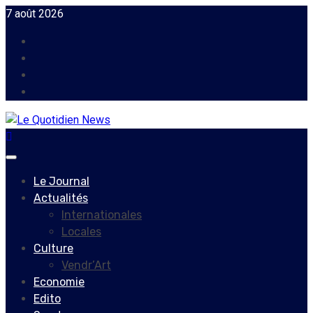
Skip
7 août 2026
to
Facebook
content
Instagram
Twitter
Youtube
Primary
Menu
Le Journal
Actualités
Internationales
Locales
Culture
Vendr’Art
Economie
Edito