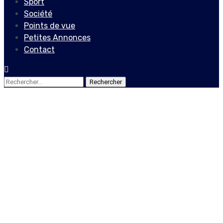
Sport
Société
Points de vue
Petites Annonces
Contact
Rechercher :
Actualités
Locales
La communauté
internationale sème la
confusion : Jovenel Moïse
et l’opposition en quête