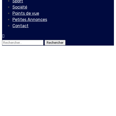
Sport
Société
Points de vue
Petites Annonces
Contact
Rechercher :
Non classé
La Conscience Morale
comme Moyen de
Libération des Haïtiens de
l’Oppression Économique