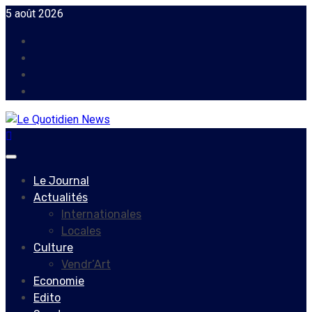
Skip
5 août 2026
to
Facebook
content
Instagram
Twitter
Youtube
Primary
Menu
Le Journal
Actualités
Internationales
Locales
Culture
Vendr’Art
Economie
Edito