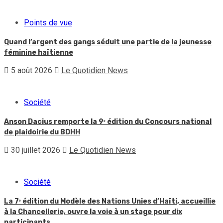
Points de vue
Quand l’argent des gangs séduit une partie de la jeunesse
féminine haïtienne
5 août 2026
Le Quotidien News
Société
Anson Dacius remporte la 9ᵉ édition du Concours national
de plaidoirie du BDHH
30 juillet 2026
Le Quotidien News
Société
La 7ᵉ édition du Modèle des Nations Unies d’Haïti, accueillie
à la Chancellerie, ouvre la voie à un stage pour dix
participants