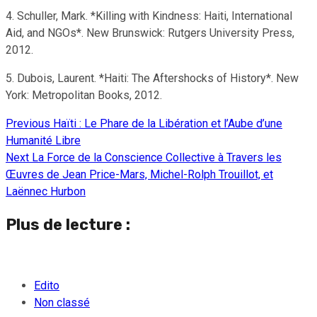
4. Schuller, Mark. *Killing with Kindness: Haiti, International
Aid, and NGOs*. New Brunswick: Rutgers University Press,
2012.
5. Dubois, Laurent. *Haiti: The Aftershocks of History*. New
York: Metropolitan Books, 2012.
Previous
Haïti : Le Phare de la Libération et l’Aube d’une
Continue
Humanité Libre
Reading
Next
La Force de la Conscience Collective à Travers les
Œuvres de Jean Price-Mars, Michel-Rolph Trouillot, et
Laënnec Hurbon
Plus de lecture :
Edito
Non classé