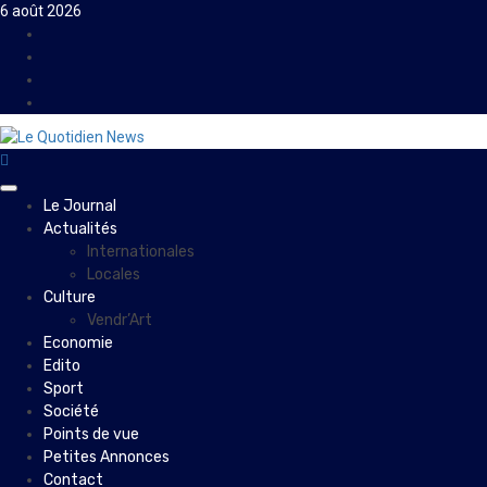
Skip
6 août 2026
to
Facebook
content
Instagram
Twitter
Youtube
Primary
Le Journal
Menu
Actualités
Internationales
Locales
Culture
Vendr’Art
Economie
Edito
Sport
Société
Points de vue
Petites Annonces
Contact