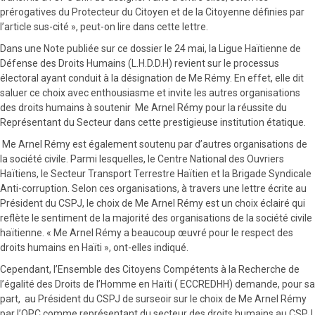
prérogatives du Protecteur du Citoyen et de la Citoyenne définies par
l’article sus-cité », peut-on lire dans cette lettre.
Dans une Note publiée sur ce dossier le 24 mai, la Ligue Haïtienne de
Défense des Droits Humains (L.H.D.D.H) revient sur le processus
électoral ayant conduit à la désignation de Me Rémy. En effet, elle dit
saluer ce choix avec enthousiasme et invite les autres organisations
des droits humains à soutenir Me Arnel Rémy pour la réussite du
Représentant du Secteur dans cette prestigieuse institution étatique.
Me Arnel Rémy est également soutenu par d’autres organisations de
la société civile. Parmi lesquelles, le Centre National des Ouvriers
Haïtiens, le Secteur Transport Terrestre Haïtien et la Brigade Syndicale
Anti-corruption. Selon ces organisations, à travers une lettre écrite au
Président du CSPJ, le choix de Me Arnel Rémy est un choix éclairé qui
reflète le sentiment de la majorité des organisations de la société civile
haïtienne. « Me Arnel Rémy a beaucoup œuvré pour le respect des
droits humains en Haïti », ont-elles indiqué.
Cependant, l’Ensemble des Citoyens Compétents à la Recherche de
l’égalité des Droits de l’Homme en Haïti ( ECCREDHH) demande, pour sa
part, au Président du CSPJ de surseoir sur le choix de Me Arnel Rémy
par l’OPC comme représentant du secteur des droits humains au CSPJ.