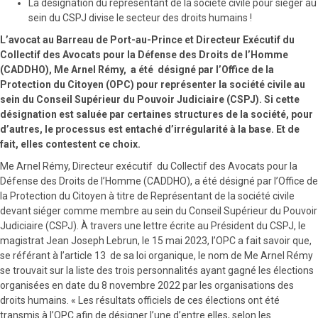
La désignation du représentant de la société civile pour siéger au
sein du CSPJ divise le secteur des droits humains !
L’avocat au Barreau de Port-au-Prince et Directeur Exécutif du
Collectif des Avocats pour la Défense des Droits de l’Homme
(CADDHO), Me Arnel Rémy, a été désigné par l’Office de la
Protection du Citoyen (OPC) pour représenter la société civile au
sein du Conseil Supérieur du Pouvoir Judiciaire (CSPJ). Si cette
désignation est saluée par certaines structures de la société, pour
d’autres, le processus est entaché d’irrégularité à la base. Et de
fait, elles contestent ce choix.
Me Arnel Rémy, Directeur exécutif du Collectif des Avocats pour la
Défense des Droits de l’Homme (CADDHO), a été désigné par l’Office de
la Protection du Citoyen à titre de Représentant de la société civile
devant siéger comme membre au sein du Conseil Supérieur du Pouvoir
Judiciaire (CSPJ). À travers une lettre écrite au Président du CSPJ, le
magistrat Jean Joseph Lebrun, le 15 mai 2023, l’OPC a fait savoir que,
se référant à l’article 13 de sa loi organique, le nom de Me Arnel Rémy
se trouvait sur la liste des trois personnalités ayant gagné les élections
organisées en date du 8 novembre 2022 par les organisations des
droits humains. « Les résultats officiels de ces élections ont été
transmis à l’OPC afin de désigner l’une d’entre elles, selon les