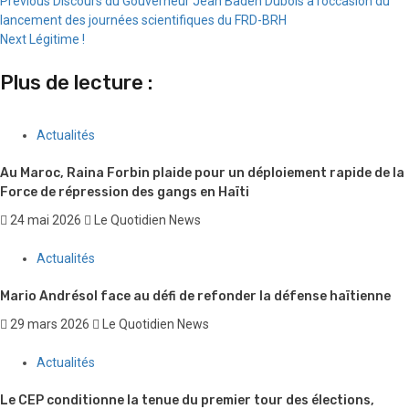
Continue
Previous
Discours du Gouverneur Jean Baden Dubois à l’occasion du
lancement des journées scientifiques du FRD-BRH
Reading
Next
Légitime !
Plus de lecture :
Actualités
Au Maroc, Raina Forbin plaide pour un déploiement rapide de la
Force de répression des gangs en Haïti
24 mai 2026
Le Quotidien News
Actualités
Mario Andrésol face au défi de refonder la défense haïtienne
29 mars 2026
Le Quotidien News
Actualités
Le CEP conditionne la tenue du premier tour des élections,