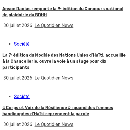
Anson Dacius remporte la 9ᵉ édition du Concours national
de plaidoirie du BDHH
30 juillet 2026
Le Quotidien News
Société
La 7ᵉ édition du Modèle des Nations Unies d’Haïti, accueillie
à la Chancellerie, ouvre la voie à un stage pour dix
participants
30 juillet 2026
Le Quotidien News
Société
« Corps et Voix de la Résilience » : quand des femmes
handicapées d’Haïti reprennent la parole
30 juillet 2026
Le Quotidien News