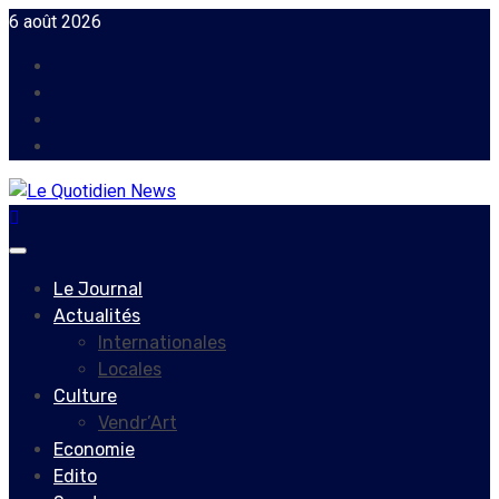
Skip
6 août 2026
to
Facebook
content
Instagram
Twitter
Youtube
Primary
Menu
Le Journal
Actualités
Internationales
Locales
Culture
Vendr’Art
Economie
Edito