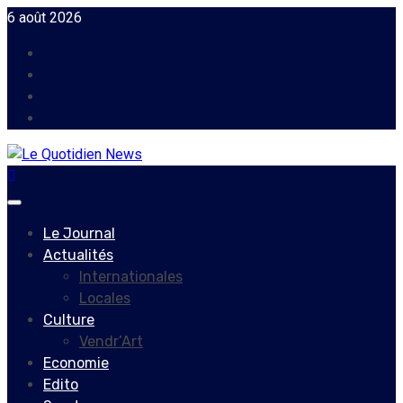
Skip
6 août 2026
to
Facebook
content
Instagram
Twitter
Youtube
Primary
Menu
Le Journal
Actualités
Internationales
Locales
Culture
Vendr’Art
Economie
Edito