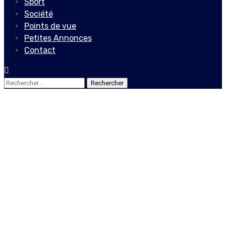
Sport
Société
Points de vue
Petites Annonces
Contact
Rechercher :
Actualités
Locales
Le BINUH condamne avec
véhémence tous les actes
de violence contre la
population haïtienne