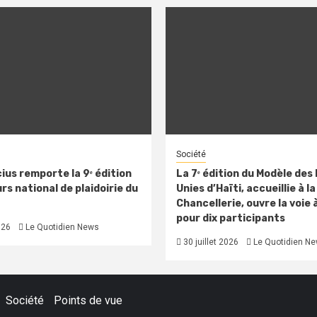
Société
ius remporte la 9ᵉ édition
La 7ᵉ édition du Modèle des
s national de plaidoirie du
Unies d’Haïti, accueillie à la
Chancellerie, ouvre la voie 
pour dix participants
026
Le Quotidien News
30 juillet 2026
Le Quotidien N
Société
Points de vue