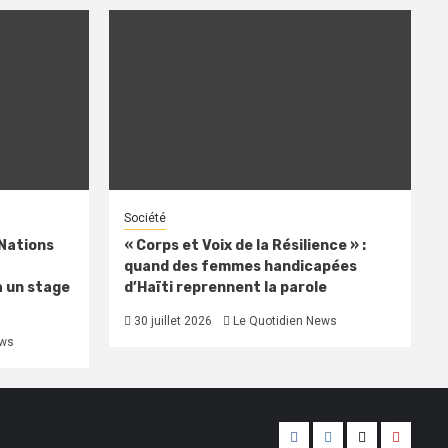
Société
 Nations
« Corps et Voix de la Résilience » :
quand des femmes handicapées
à un stage
d’Haïti reprennent la parole
30 juillet 2026
Le Quotidien News
ews
Facebook
Instagram
Twitter
Youtub