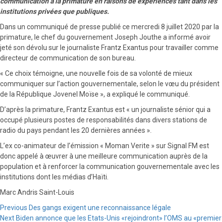
communication à la primature en raisons de expériences tant dans les
institutions privées que publiques.
Dans un communiqué de presse publié ce mercredi 8 juillet 2020 par la
primature, le chef du gouvernement Joseph Jouthe a informé avoir
jeté son dévolu sur le journaliste Frantz Exantus pour travailler comme
directeur de communication de son bureau.
« Ce choix témoigne, une nouvelle fois de sa volonté de mieux
communiquer sur l’action gouvernementale, selon le vœu du président
de la République Jovenel Moïse », a expliqué le communiqué.
D’après la primature, Frantz Exantus est « un journaliste sénior qui a
occupé plusieurs postes de responsabilités dans divers stations de
radio du pays pendant les 20 dernières années ».
L’ex co-animateur de l’émission « Moman Verite » sur Signal FM est
donc appelé à œuvrer à une meilleure communication auprès de la
population et à renforcer la communication gouvernementale avec les
institutions dont les médias d’Haïti.
Marc Andris Saint-Louis
Continue
Previous
Des gangs exigent une reconnaissance légale
Next
Biden annonce que les Etats-Unis «rejoindront» l’OMS au «premier