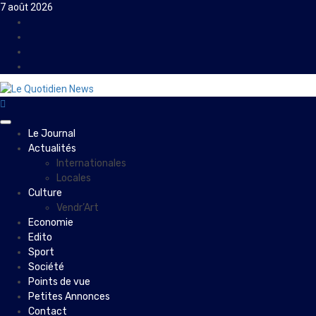
Skip
7 août 2026
to
Facebook
content
Instagram
Twitter
Youtube
Primary
Le Journal
Menu
Actualités
Internationales
Locales
Culture
Vendr’Art
Economie
Edito
Sport
Société
Points de vue
Petites Annonces
Contact