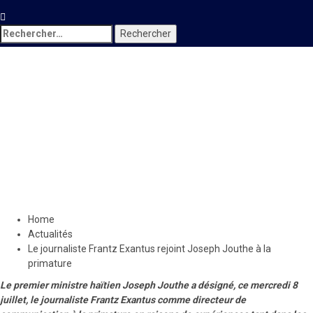
Rechercher :
Actualités
Le journaliste Frantz
Exantus rejoint Joseph
Jouthe à la primature
8 juillet 2020
Le Quotidien News
Home
Actualités
Le journaliste Frantz Exantus rejoint Joseph Jouthe à la
primature
Le premier ministre haïtien Joseph Jouthe a désigné, ce mercredi 8
juillet, le journaliste Frantz Exantus comme directeur de