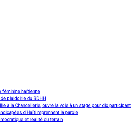
e féminine haïtienne
 de plaidoirie du BDHH
ie à la Chancellerie, ouvre la voie à un stage pour dix participan
ndicapées d’Haïti reprennent la parole
ocratique et réalité du terrain