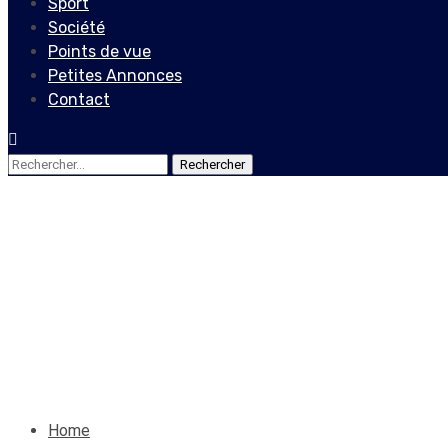
Sport
Société
Points de vue
Petites Annonces
Contact
Rechercher :
Actualités
Le Rectorat de l’UEH Condam
d’ethnologie
30 octobre 2019
Le Quotidien News
Home