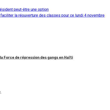
résident peut-être une option
aciliter la réouverture des classes pour ce lundi 4 novembre
la Force de répression des gangs en Haïti
e