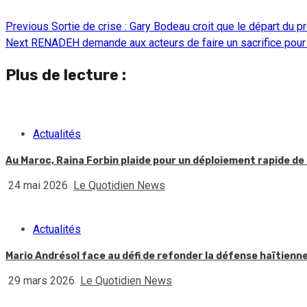
Previous
Sortie de crise : Gary Bodeau croit que le départ du p
Continue
Next
RENADEH demande aux acteurs de faire un sacrifice pour f
Reading
Plus de lecture :
Actualités
Au Maroc, Raina Forbin plaide pour un déploiement rapide de 
24 mai 2026
Le Quotidien News
Actualités
Mario Andrésol face au défi de refonder la défense haïtienn
29 mars 2026
Le Quotidien News