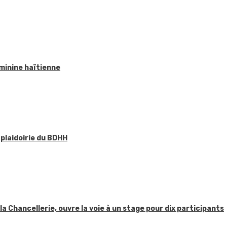
éminine haïtienne
 plaidoirie du BDHH
 la Chancellerie, ouvre la voie à un stage pour dix participants