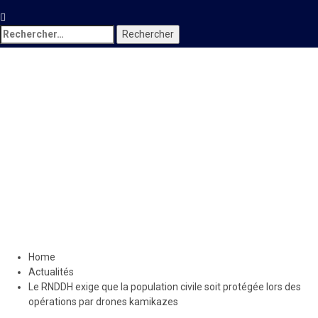
Rechercher :
Actualités
Le RNDDH exige que la
population civile soit
protégée lors des opérations
par drones kamikazes
26 octobre 2025
Le Quotidien News
Home
Actualités
Le RNDDH exige que la population civile soit protégée lors des
opérations par drones kamikazes