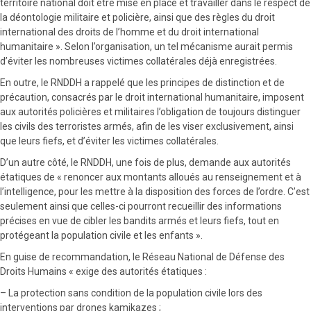
territoire national doit être mise en place et travailler dans le respect de
la déontologie militaire et policière, ainsi que des règles du droit
international des droits de l’homme et du droit international
humanitaire ». Selon l’organisation, un tel mécanisme aurait permis
d’éviter les nombreuses victimes collatérales déjà enregistrées.
En outre, le RNDDH a rappelé que les principes de distinction et de
précaution, consacrés par le droit international humanitaire, imposent
aux autorités policières et militaires l’obligation de toujours distinguer
les civils des terroristes armés, afin de les viser exclusivement, ainsi
que leurs fiefs, et d’éviter les victimes collatérales.
D’un autre côté, le RNDDH, une fois de plus, demande aux autorités
étatiques de « renoncer aux montants alloués au renseignement et à
l’intelligence, pour les mettre à la disposition des forces de l’ordre. C’est
seulement ainsi que celles-ci pourront recueillir des informations
précises en vue de cibler les bandits armés et leurs fiefs, tout en
protégeant la population civile et les enfants ».
En guise de recommandation, le Réseau National de Défense des
Droits Humains « exige des autorités étatiques :
– La protection sans condition de la population civile lors des
interventions par drones kamikazes ;