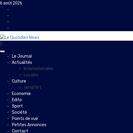
Skip
6 août 2026
to
Facebook
content
Instagram
Twitter
Youtube
Primary
Le Journal
Menu
Actualités
Internationales
Locales
Culture
Vendr’Art
Economie
Edito
Sport
Société
Points de vue
Petites Annonces
Contact