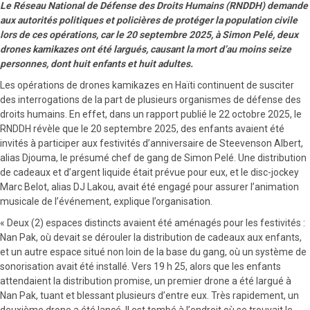
Le Réseau National de Défense des Droits Humains (RNDDH) demande
aux autorités politiques et policières de protéger la population civile
lors de ces opérations, car le 20 septembre 2025, à Simon Pelé, deux
drones kamikazes ont été largués, causant la mort d’au moins seize
personnes, dont huit enfants et huit adultes.
Les opérations de drones kamikazes en Haïti continuent de susciter
des interrogations de la part de plusieurs organismes de défense des
droits humains. En effet, dans un rapport publié le 22 octobre 2025, le
RNDDH révèle que le 20 septembre 2025, des enfants avaient été
invités à participer aux festivités d’anniversaire de Steevenson Albert,
alias Djouma, le présumé chef de gang de Simon Pelé. Une distribution
de cadeaux et d’argent liquide était prévue pour eux, et le disc-jockey
Marc Belot, alias DJ Lakou, avait été engagé pour assurer l’animation
musicale de l’événement, explique l’organisation.
« Deux (2) espaces distincts avaient été aménagés pour les festivités :
Nan Pak, où devait se dérouler la distribution de cadeaux aux enfants,
et un autre espace situé non loin de la base du gang, où un système de
sonorisation avait été installé. Vers 19 h 25, alors que les enfants
attendaient la distribution promise, un premier drone a été largué à
Nan Pak, tuant et blessant plusieurs d’entre eux. Très rapidement, un
deuxième drone a été lancé. Il est tombé à l’endroit où se trouvait le