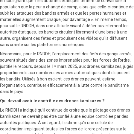
en soulignant que « les autorités étatiques tentent de convaincre la
population que la peur a changé de camp, alors que celle-ci continue de
subir les attaques des bandits armés et que les pertes humaines et
matérielles augmentent chaque jour davantage ». En même temps,
poursuit le RNDDH, dans une attitude visant à défier ouvertement les
autorités étatiques, les bandits circulent librement d’une base à une
autre, organisent des fêtes et produisent des vidéos qu’ils diffusent
sans crainte sur les plateformes numériques.
Néanmoins, pour le RNDDH, l’emplacement des fiefs des gangs armés,
souvent situés dans des zones imprenables pour les forces de l’ordre,
justifie le recours, depuis le 1ᵉʳ mars 2025, aux drones kamikazes, jugés
proportionnels aux nombreuses armes automatiques dont disposent
les bandits. Utilisés à bon escient, ces drones peuvent, estime
l’organisation, contribuer efficacement à la lutte contre le banditisme
dans le pays.
Qui devrait avoir le contrôle des drones kamikazes ?
Le RNDDH a indiqué qu’il continue de croire que le pilotage des drones
kamikazes ne devrait pas être confié à une équipe contrôlée par des
autorités politiques. À cet égard, il estime qu’« une cellule de
coordination impliquant toutes les forces de l’ordre présentes sur le