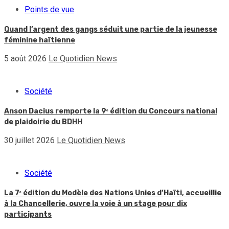
Points de vue
Quand l’argent des gangs séduit une partie de la jeunesse
féminine haïtienne
5 août 2026
Le Quotidien News
Société
Anson Dacius remporte la 9ᵉ édition du Concours national
de plaidoirie du BDHH
30 juillet 2026
Le Quotidien News
Société
La 7ᵉ édition du Modèle des Nations Unies d’Haïti, accueillie
à la Chancellerie, ouvre la voie à un stage pour dix
participants