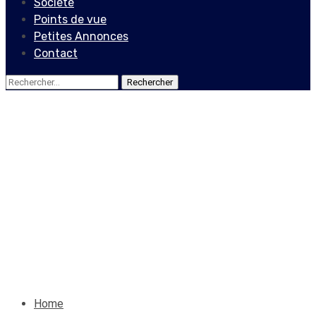
Société
Points de vue
Petites Annonces
Contact
Rechercher :
Actualités
Le RNDDH s’alarme du
monopole aérien de
Sunrise Airways
16 août 2025
Le Quotidien News
Home