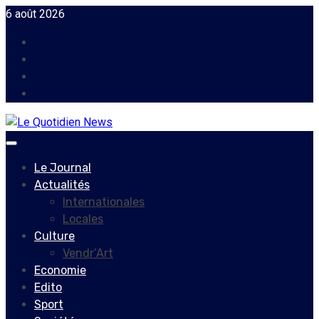
Skip
6 août 2026
to
Facebook
content
Instagram
Twitter
Youtube
Primary
Menu
Le Journal
Actualités
Internationales
Locales
Culture
Vendr’Art
Economie
Edito
Sport