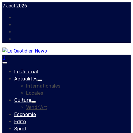
Skip
7 août 2026
to
Facebook
content
Instagram
Twitter
Youtube
Primary
Menu
Le Journal
Actualités
Internationales
Locales
Culture
Vendr’Art
Economie
Edito
Sport