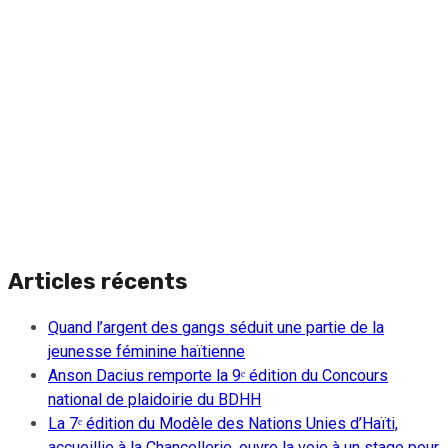
Articles récents
Quand l’argent des gangs séduit une partie de la
jeunesse féminine haïtienne
Anson Dacius remporte la 9ᵉ édition du Concours
national de plaidoirie du BDHH
La 7ᵉ édition du Modèle des Nations Unies d’Haïti,
accueillie à la Chancellerie, ouvre la voie à un stage pour