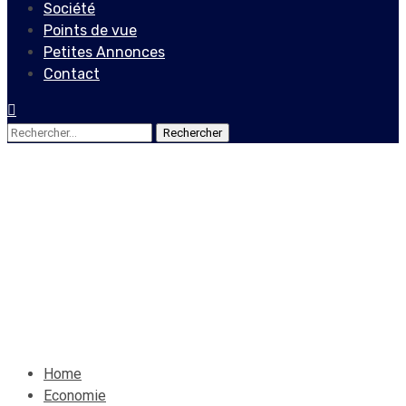
Société
Points de vue
Petites Annonces
Contact
Rechercher :
Economie
Le secteur textile a perdu
près de 3,000 emplois
18 février 2020
Le Quotidien News
Home
Economie