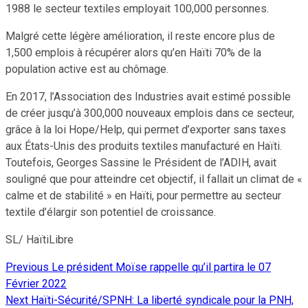
1988 le secteur textiles employait 100,000 personnes.
Malgré cette légère amélioration, il reste encore plus de
1,500 emplois à récupérer alors qu’en Haïti 70% de la
population active est au chômage.
En 2017, l’Association des Industries avait estimé possible
de créer jusqu’à 300,000 nouveaux emplois dans ce secteur,
grâce à la loi Hope/Help, qui permet d’exporter sans taxes
aux États-Unis des produits textiles manufacturé en Haïti.
Toutefois, Georges Sassine le Président de l’ADIH, avait
souligné que pour atteindre cet objectif, il fallait un climat de «
calme et de stabilité » en Haïti, pour permettre au secteur
textile d’élargir son potentiel de croissance.
SL/ HaïtiLibre
Previous
Le président Moïse rappelle qu’il partira le 07
Continue
Février 2022
Reading
Next
Haïti-Sécurité/SPNH: La liberté syndicale pour la PNH,