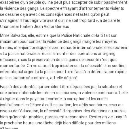
exaspérée d’un peuple qui ne peut plus accepter de subir passivement
la violence des gangs. Le spectre effrayant d’affrontements violents
se dessine déjà avec des conséquences néfastes qu’on peut
s’imaginer. Il faut agir vite avant qu’il ne soit trop tard », a déclaré le
Chancelier haïtien Jean Victor Généus.
Mme Salvador, elle, estime que la Police Nationale d’Haïti fait son
maximum pour contrer la violence des gangs malgré les moyens
limités, et enjoint presque la communauté internationale à les soutenir.
« La police nationale a réussi à monter des opérations anti-gang
efficaces, mais la préservation de ces gains de sécurité n’est que
momentanée. On ne saurait trop insister sur la nécessité d’un soutien
international urgent à la police pour faire face à la détérioration rapide
de la situation sécuritaire », a-t-elle déclaré.
Face à des autorités qui semblent être dépassées par la situation et
une police nationale limitée en ressources, la violence continuera-t-elle
à régner dans le pays tout comme la corruption et les crises
institutionnelles ? Face à cette situation, les défis sanitaires, ceux au
niveau de l’éducation, la nécessité d’organiser des élections ou autres,
bien qu’incontournables, paraissent secondaires. Rester en vie jusqu’à
la prochaine heure, une tâche déjà bien difficile pour des millions
d’Haïtiens.