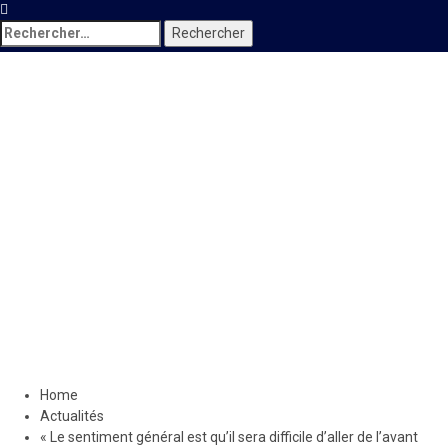
Rechercher :
Actualités
« Le sentiment général est
qu’il sera difficile d’aller de
l’avant sans s’attaquer
efficacement à l’insécurité
endémique »
29 avril 2023
Le Quotidien News
Home
Actualités
« Le sentiment général est qu’il sera difficile d’aller de l’avant