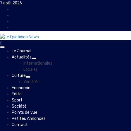
Skip
7 août 2026
to
Facebook
content
Instagram
Twitter
Youtube
Primary
Le Journal
Menu
Actualités
Internationales
Locales
Culture
Vendr’Art
Economie
Edito
Sport
Société
Points de vue
Petites Annonces
Contact