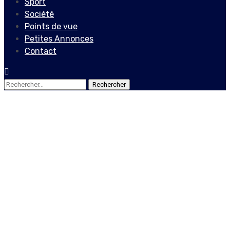
Sport
Société
Points de vue
Petites Annonces
Contact
Rechercher :
Points de vue
Le travail social en Haïti :
pour une perspective de
transformation sociale
21 août 2020
Le Quotidien News