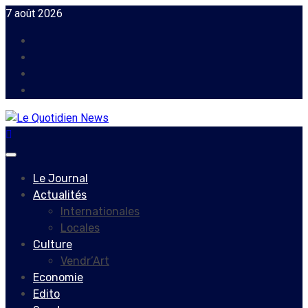
Skip
7 août 2026
to
Facebook
content
Instagram
Twitter
Youtube
Primary
Menu
Le Journal
Actualités
Internationales
Locales
Culture
Vendr’Art
Economie
Edito