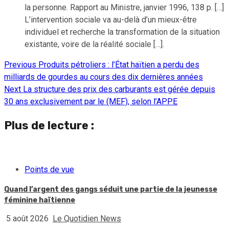
la personne. Rapport au Ministre, janvier 1996, 138 p. […]
L’intervention sociale va au-delà d’un mieux-être
individuel et recherche la transformation de la situation
existante, voire de la réalité sociale […].
Previous
Produits pétroliers : l’État haïtien a perdu des
Continue
milliards de gourdes au cours des dix dernières années
Reading
Next
La structure des prix des carburants est gérée depuis
30 ans exclusivement par le (MEF), selon l’APPE
Plus de lecture :
Points de vue
Quand l’argent des gangs séduit une partie de la jeunesse
féminine haïtienne
5 août 2026
Le Quotidien News