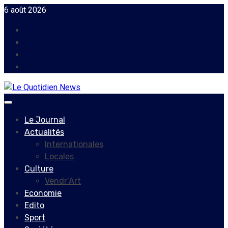
Skip
6 août 2026
to
Facebook
content
Instagram
Twitter
Youtube
Primary
Menu
Le Journal
Actualités
Internationales
Locales
Culture
Vendr’Art
Economie
Edito
Sport