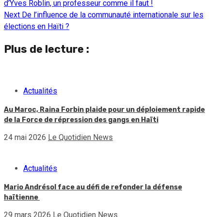
d’Yves Roblin, un professeur comme il faut !
Reading
Next
De l’influence de la communauté internationale sur les
élections en Haïti ?
Plus de lecture :
Actualités
Au Maroc, Raina Forbin plaide pour un déploiement rapide
de la Force de répression des gangs en Haïti
24 mai 2026
Le Quotidien News
Actualités
Mario Andrésol face au défi de refonder la défense
haïtienne
29 mars 2026
Le Quotidien News