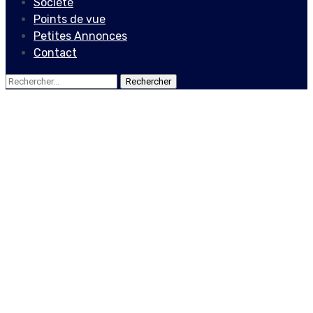
Société
Points de vue
Petites Annonces
Contact
Rechercher :
Actualités
Locales
L’élection des femmes en
Haïti, une quête à inscrire
sur l’agenda de la lutte
pour la démocratie
23 mai 2022
Le Quotidien News