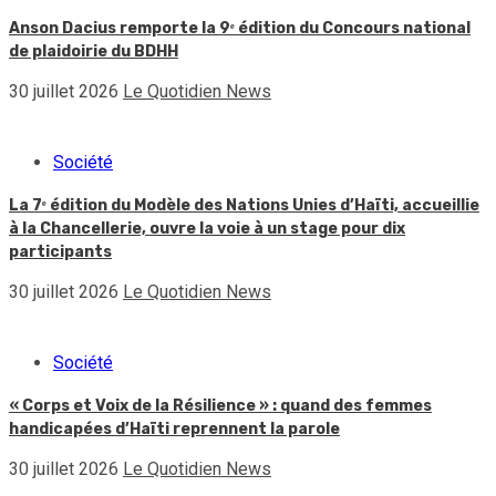
Anson Dacius remporte la 9ᵉ édition du Concours national
de plaidoirie du BDHH
30 juillet 2026
Le Quotidien News
Société
La 7ᵉ édition du Modèle des Nations Unies d’Haïti, accueillie
à la Chancellerie, ouvre la voie à un stage pour dix
participants
30 juillet 2026
Le Quotidien News
Société
« Corps et Voix de la Résilience » : quand des femmes
handicapées d’Haïti reprennent la parole
30 juillet 2026
Le Quotidien News